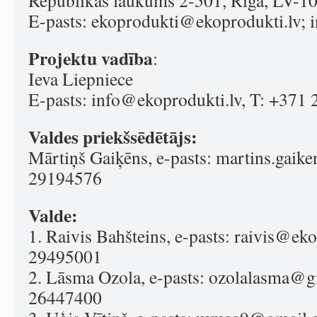
Republikas laukums 2-501, Rīga, LV-1
E-pasts:
ekoprodukti@ekoprodukti.lv
;
Projektu vadība
:
Ieva Liepniece
E-pasts:
info@ekoprodukti.lv
, T: +371
Valdes priekšsēdētājs:
Mārtiņš Gaiķēns, e-pasts:
martins.gaik
29194576
Valde:
1. Raivis Bahšteins, e-pasts:
raivis@eko
29495001
2. Lāsma Ozola, e-pasts:
ozolalasma@g
26447400