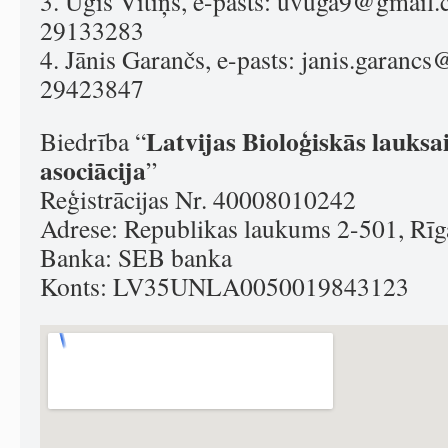
3. Uģis Vītiņš, e-pasts:
uvuga9@gmail.
29133283
4. Jānis Garančs, e-pasts:
janis.garancs@
29423847
Latvijas Bioloģiskās lauksa
Biedrība “
asociācija
”
Reģistrācijas Nr. 40008010242
Adrese: Republikas laukums 2-501, Rī
Banka: SEB banka
Konts: LV35UNLA0050019843123