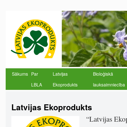
Sākums
Par
Latvijas
Bioloģiskā
LBLA
Ekoprodukts
lauksaimniecība
Latvijas Ekoprodukts
“Latvijas Eko