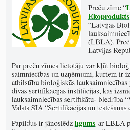
L
Preču zīme “
Ekoprodukts
“Latvijas Bio
lauksaimniecī
(LBLA). Preču
Latvijas Repub
Par preču zīmes lietotāju var kļūt biolo
saimniecības un uzņēmumi, kuriem ir izd
atbilstību bioloģiskās lauksaimniecības 
divas sertifikācijas institūcijas, kas izs
lauksaimniecības sertifikātu- biedrība “
Valsts SIA “Sertifikācijas un testēšanas 
līgums
Papildus ir jānoslēdz
ar LBLA pa