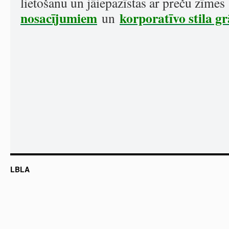
lietošanu un jāiepazīstas ar preču zīmes
nosacījumiem
korporatīvo stila g
un
LBLA