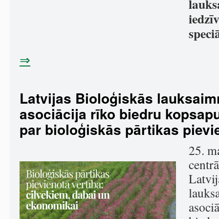
lauks
iedzī
speciā
⇒
Latvijas Bioloģiskās lauksaim
asociācija rīko biedru kopsapu
par bioloģiskās pārtikas pievi
25. ma
centrā
Latvij
lauks
asoci