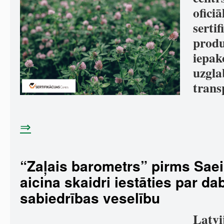
ofici
sertif
produ
iepak
uzgla
trans
⇒
“Zaļais barometrs” pirms Sa
aicina skaidri iestāties par da
sabiedrības veselību
Latvi