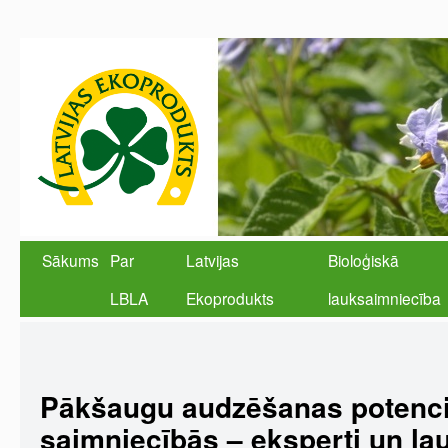
Sākums
Par
Latvijas
Bioloģiskā
LBLA
Ekoprodukts
lauksaimniecība
Pākšaugu audzēšanas potenciā
saimniecībās – eksperti un la