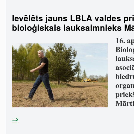
Ievēlēts jauns LBLA valdes pr
bioloģiskais lauksaimnieks M
16. ap
Biolo
lauks
asoci
biedr
organ
priek
Mārti
⇒