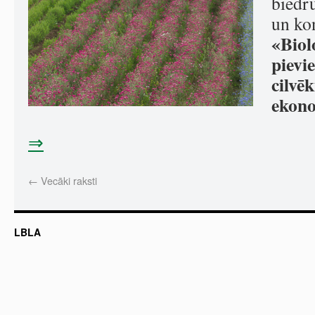
biedr
un ko
«Biol
pievi
cilvē
ekono
⇒
←
Vecāki raksti
LBLA