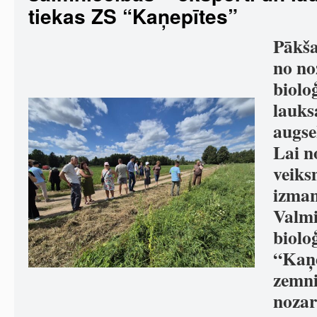
tiekas ZS “Kaņepītes”
Pākša
no no
biolo
lauks
augse
Lai n
veiks
izmant
Valmi
biolo
“Kaņe
zemni
nozar