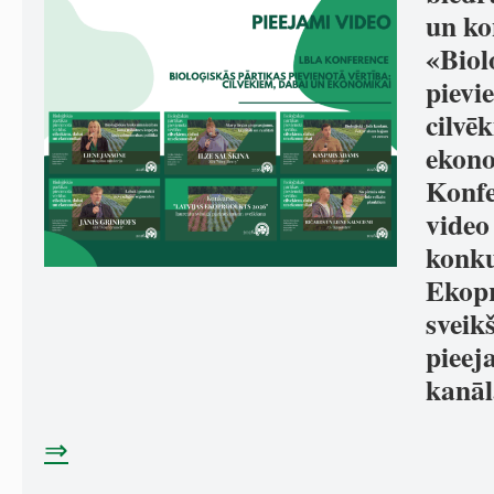
un ko
«Biol
pievi
cilvē
ekono
Konfe
video 
konku
Ekopr
sveik
pieej
kanāl
⇒