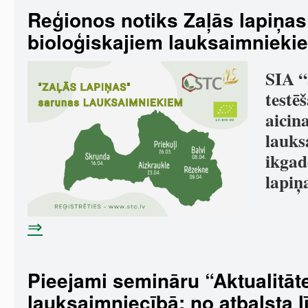
Reģionos notiks Zaļās lapiņas
bioloģiskajiem lauksaimnieki
SIA “
testē
aicin
lauks
ikgad
lapiņ
⇒
Pieejami semināru “Aktualitāt
lauksaimniecībā: no atbalsta l