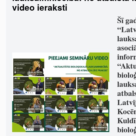
video ieraksti
Šī ga
“Latv
lauks
asociā
infor
“Aktu
biolo
lauks
atbal
Latvi
Kocēn
Kuldī
biolo