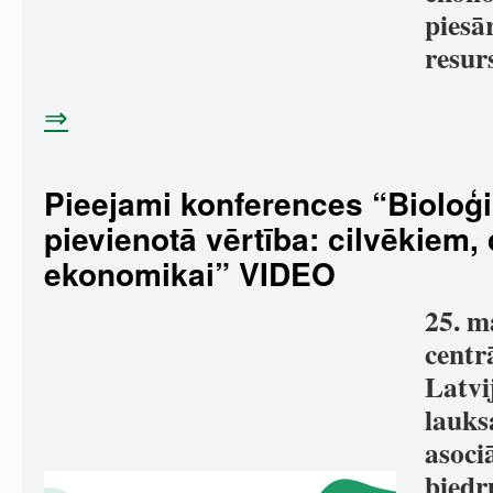
piesā
resur
⇒
Pieejami konferences “Bioloģi
pievienotā vērtība: cilvēkiem,
ekonomikai” VIDEO
25. m
centr
Latvi
lauks
asoci
biedr