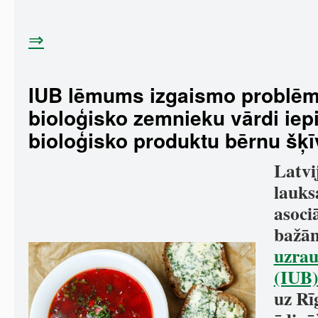
⇒
IUB lēmums izgaismo problēm
bioloģisko zemnieku vārdi iep
bioloģisko produktu bērnu šķī
Latvi
lauks
asoci
bažā
uzrau
(IUB
uz Rī