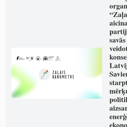
organ
“Zaļa
aicina
parti
savās
veido
konse
Latvi
Savie
starp
mērķu
polit
aizsa
enerģ
ekono