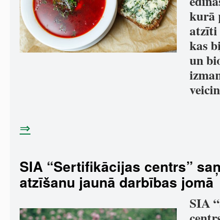
ēdinā
kurā 
atzīti
kas bi
un bi
izman
veici
⇒
SIA “Sertifikācijas centrs” sa
atzīšanu jaunā darbības jomā
SIA “
centr