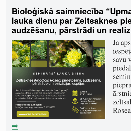
Bioloģiskā saimniecība “Upmaļ
lauka dienu par Zeltsaknes pie
audzēšanu, pārstrādi un reali
Ja aps
iespēj
savu v
piedal
semin
piepr
ārstn
zelts
Rosea
⇒