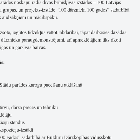
arādes noskaņu radīs divas brīnišķīgas izstādes – 100 Latvijas
du grupas, un projekts-izstāde “100 dārznieki 100 gados” sadarbībā
as audzēkņiem un mācībspēku.
sole, iegūtos līdzekļus veltot labdarībai, tāpat darbosies dažādas
o dārznieku paraugdemonstrējumi, arī apmeklētājiem tiks rīkoti
tīgas un garšīgas balvas.
ās:
 Stādu parādes karogu pacelšanu atklāšanā
irgu, dārza preces un tehniku
lētāju
īciju stendus
spozīciju-izstādi
 100 gados” sadarbībā ar Bulduru Dārzkopības vidusskolu