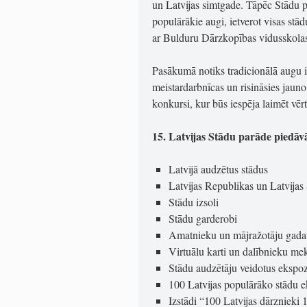
un Latvijas simtgade. Tāpēc Stādu p
populārākie augi, ietverot visas stā
ar Bulduru Dārzkopības vidusskol
Pasākumā notiks tradicionālā augu iz
meistardarbnīcas un risināsies jaun
konkursi, kur būs iespēja laimēt vēr
15. Latvijas Stādu parāde piedāv
Latvijā audzētus stādus
Latvijas Republikas un Latvijas
Stādu izsoli
Stādu garderobi
Amatnieku un mājražotāju gadat
Virtuālu karti un dalībnieku mek
Stādu audzētāju veidotus ekspoz
100 Latvijas populārāko stādu ek
Izstādi “100 Latvijas dārznieki