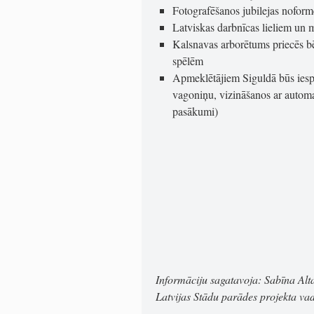
Fotografēšanos jubilejas nofor
Latviskas darbnīcas lieliem un
Kalsnavas arborētums priecēs b
spēlēm
Apmeklētājiem Siguldā būs iespē
vagoniņu, vizināšanos ar autom
pasākumi)
Informāciju sagatavoja: Sabīna Alt
Latvijas Stādu parādes projekta vad