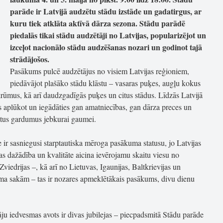
parāde ir Latvijā audzētu stādu izstāde un gadatirgus, ar
kuru tiek atklāta aktīvā dārza sezona. Stādu parādē
piedalās tikai stādu audzētāji no Latvijas, popularizējot un
izceļot nacionālo stādu audzēšanas nozari un godinot tajā
strādājošos.
Pasākums pulcē audzētājus no visiem Latvijas reģioniem,
piedāvājot plašāko stādu klāstu – vasaras puķes, augļu kokus
rūmus, kā arī daudzgadīgās puķes un citus stādus. Līdzās Latvijā
 aplūkot un iegādāties gan amatniecības, gan dārza preces un
žotus gardumus jebkurai gaumei.
 ir sasniegusi starptautiska mēroga pasākuma statusu, jo Latvijas
as dažādība un kvalitāte aicina ievērojamu skaitu viesu no
viedrijas –, kā arī no Lietuvas, Igaunijas, Baltkrievijas un
uma sakām – tas ir nozares apmeklētākais pasākums, divu dienu
 iedvesmas avots ir divas jubilejas – piecpadsmitā Stādu parāde