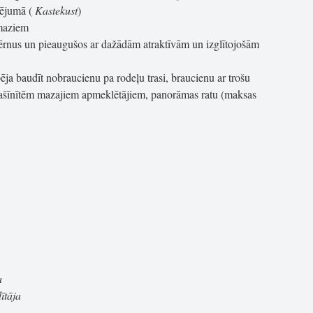
mējumā (
Kastekust
)
 maziem
ērnus un pieaugušos ar dažādām atraktīvām un izglītojošām
ja baudīt nobraucienu pa rodeļu trasi, braucienu ar trošu
ašīnītēm mazajiem apmeklētājiem, panorāmas ratu (maksas
a
ītāja