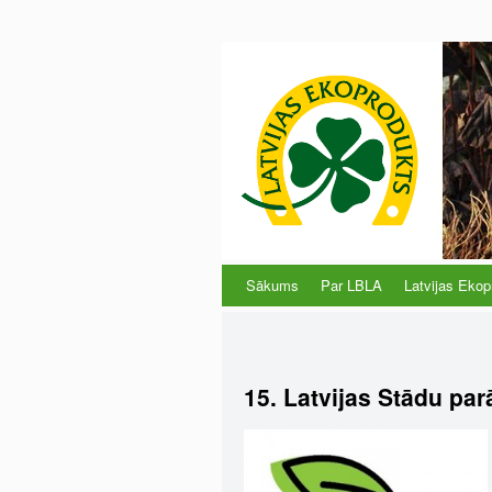
Sākums
Par LBLA
Latvijas Ekop
15. Latvijas Stādu pa