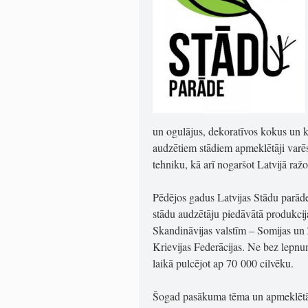
un ogulājus, dekoratīvos kokus un k
audzētiem stādiem apmeklētāji varēs
tehniku, kā arī nogaršot Latvijā ra
Pēdējos gadus Latvijas Stādu parāde
stādu audzētāju piedāvātā produkcij
Skandināvijas valstīm – Somijas un Z
Krievijas Federācijas. Ne bez lepn
laikā pulcējot ap 70 000 cilvēku.
Šogad pasākuma tēma un apmeklētāju