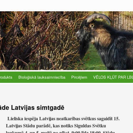
rodukts
Bioloģiskā lauksaimniecība
Pircējiem
VĒLOS KĻŪT PAR LB
rāde Latvijas simtgadē
Lieliska iespēja Latvijas neatkarības svētkus sagaidīt 15.
Latvijas Stādu parādē, kas notiks Siguldas Svētku
laukumā 4. un 5. maijā no plkst. 9:00 līdz 18:00. Stādu