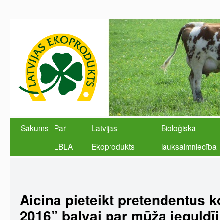
Sākums
Par
Latvijas
Bioloģiskā
LBLA
Ekoprodukts
lauksaimniecība
Aicina pieteikt pretendentus 
2016” balvai par mūža ieguld