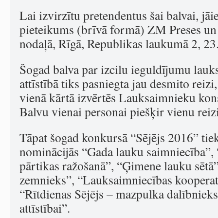
Lai izvirzītu pretendentus šai balvai, jāi
pieteikums (brīvā formā) ZM Preses un 
nodaļā, Rīgā, Republikas laukumā 2, 23.
Šogad balva par izcilu ieguldījumu lauk
attīstībā tiks pasniegta jau desmito reizi
vienā kārtā izvērtēs Lauksaimnieku kon
Balvu vienai personai piešķir vienu reiz
Tāpat šogad konkursā “Sējējs 2016” tiek 
nominācijās “Gada lauku saimniecība”
pārtikas ražošanā”, “Ģimene lauku sētā”
zemnieks”, “Lauksaimniecības kooperat
“Rītdienas Sējējs – mazpulka dalībniek
attīstībai”.