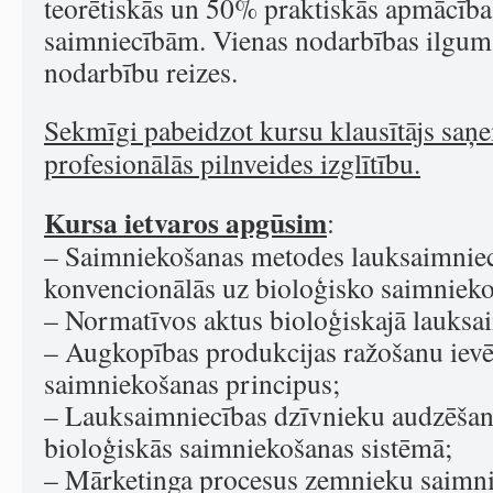
teorētiskās un 50% praktiskās apmācīb
saimniecībām. Vienas nodarbības ilgum
nodarbību reizes.
Sekmīgi pabeidzot kursu klausītājs saņe
profesionālās pilnveides izglītību.
Kursa ietvaros apgūsim
:
– Saimniekošanas metodes lauksaimniecī
konvencionālās uz bioloģisko saimniek
– Normatīvos aktus bioloģiskajā lauksa
– Augkopības produkcijas ražošanu ievē
saimniekošanas principus;
– Lauksaimniecības dzīvnieku audzēša
bioloģiskās saimniekošanas sistēmā;
– Mārketinga procesus zemnieku saimni