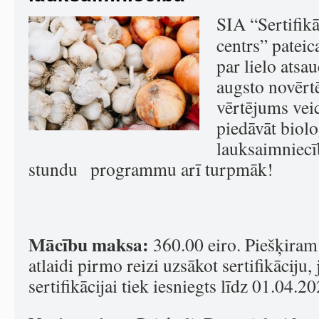
SIA “Sertifikā
centrs” pateic
par lielo ats
augsto novērt
vērtējums veic
piedāvāt biol
lauksaimniecī
stundu programmu arī turpmāk!
Mācību maksa:
360.00 eiro. Piešķiram 
atlaidi pirmo reizi uzsākot sertifikāciju,
sertifikācijai tiek iesniegts līdz 01.04.2