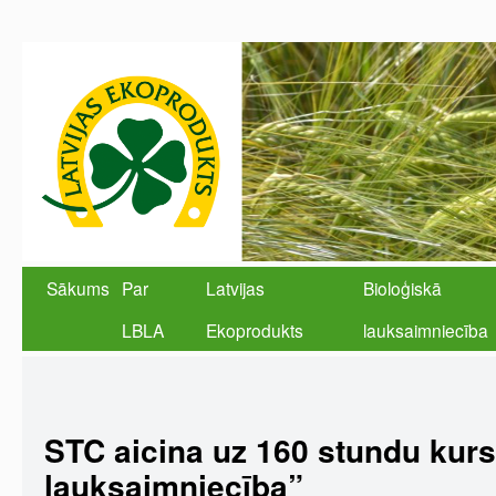
Sākums
Par
Latvijas
Bioloģiskā
LBLA
Ekoprodukts
lauksaimniecība
STC aicina uz 160 stundu kurs
lauksaimniecība”