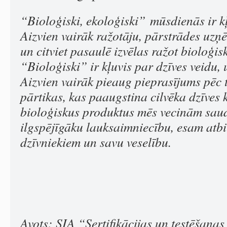
“Bioloģiski, ekoloģiski”
mūsdienās ir k
Aizvien vairāk ražotāju, pārstrādes uz
un citviet pasaulē izvēlas ražot bioloģis
“Bioloģiski” ir kļuvis par dzīves veidu, 
Aizvien vairāk pieaug pieprasījums pēc 
pārtikas, kas paaugstina cilvēka dzīves k
bioloģiskus produktus mēs vecinām sau
ilgspējīgāku lauksaimniecību, esam atbi
dzīvniekiem un savu veselību.
Avots: SIA “Sertifikācijas un testēšanas