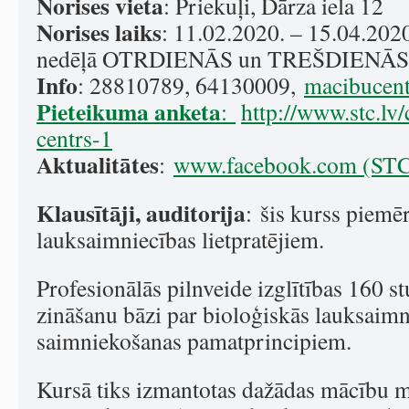
Norises vieta
: Priekuļi, Dārza iela 12
Norises laiks
: 11.02.2020. – 15.04.2020
nedēļā OTRDIENĀS un TREŠDIENĀS no
Info
: 28810789, 64130009,
macibucent
Pieteikuma anketa
:
http://www.stc.lv
centrs-1
Aktualitātes
:
www.facebook.com (STC 
Klausītāji, auditorija
: šis kurss piemēr
lauksaimniecības lietpratējiem.
Profesionālās pilnveide izglītības 160 s
zināšanu bāzi par bioloģiskās lauksaimn
saimniekošanas pamatprincipiem.
Kursā tiks izmantotas dažādas mācību 