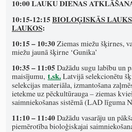
10:00 LAUKU DIENAS ATKLĀŠAN
10:15-12:15
BIOLOĢISKĀS LAUKS
LAUKOS
:
10:15 – 10:30
Ziemas miežu šķirnes, va
miežu jaunā šķirne ‘Gunika’
10:35 – 11:05
Dažādu sugu labību un 
t.sk.
maisījumu,
Latvijā selekcionētu šķ
selekcijas materiāla, izmantošana zaļm
ietekme uz pēckultūrauga – ziemas kvieš
saimniekošanas sistēmā (LAD līguma Nr
11:10 – 11:40
Dažādu vasarāju un pākš
piemērotība bioloģiskajai saimniekošan