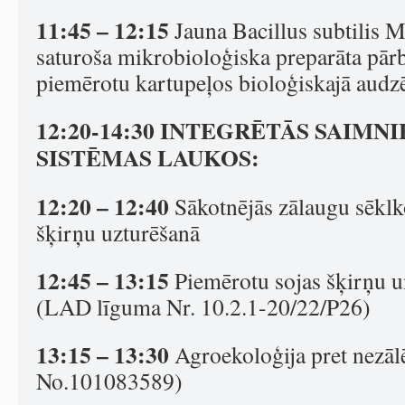
11:45 – 12:15
Jauna Bacillus subtilis 
saturoša mikrobioloģiska preparāta pārb
piemērotu kartupeļos bioloģiskajā audz
12:20-14:30 INTEGRĒTĀS SAIMN
SISTĒMAS LAUKOS:
12:20 – 12:40
Sākotnējās zālaugu sēkl
šķirņu uzturēšanā
12:45 – 13:15
Piemērotu sojas šķirņu u
(LAD līguma Nr. 10.2.1-20/22/P26)
13:15 – 13:30
Agroekoloģija pret nezāl
No.101083589)