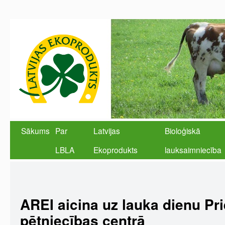
Sākums
Par
Latvijas
Bioloģiskā
LBLA
Ekoprodukts
lauksaimniecība
AREI aicina uz lauka dienu Pr
pētniecības centrā