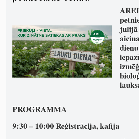
AREI
pētnie
jūlij
aicin
dienu
iepaz
izmē
biolo
lauks
PROGRAMMA
9:30 – 10:00 Reģistrācija, kafija