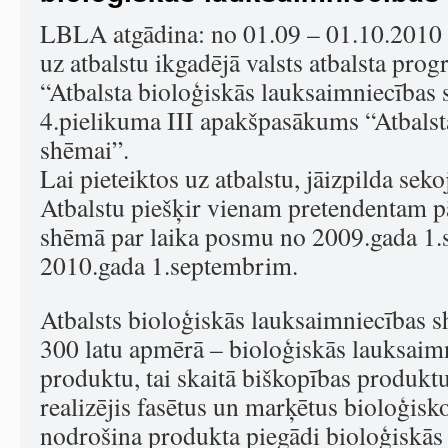
LBLA atgādina: no 01.09 – 01.10.2010 i
uz atbalstu ikgadējā valsts atbalsta p
“Atbalsta bioloģiskās lauksaimniecības 
4.pielikuma III apakšpasākums “Atbalsta
shēmai”.
Lai pieteiktos uz atbalstu, jāizpilda sek
Atbalstu piešķir vienam pretendentam pā
shēmā par laika posmu no 2009.gada 1.
2010.gada 1.septembrim.
Atbalsts bioloģiskās lauksaimniecības 
300 latu apmērā – bioloģiskās lauksaim
produktu, tai skaitā biškopības produktu
realizējis fasētus un marķētus bioloģisk
nodrošina produkta piegādi bioloģiskās