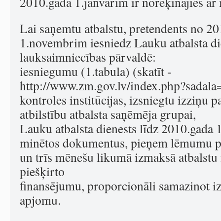
2010.gada 1.janvārim ir norēķinājies ar 
Lai saņemtu atbalstu, pretendents no 20
1.novembrim iesniedz Lauku atbalsta di
lauksaimniecības pārvaldē:
iesniegumu (1.tabula) (skatīt -
http://www.zm.gov.lv/index.php?sadal
kontroles institūcijas, izsniegtu izziņu 
atbilstību atbalsta saņēmēja grupai,
Lauku atbalsta dienests līdz 2010.gad
minētos dokumentus, pieņem lēmumu par
un trīs mēnešu likumā izmaksā atbalstu
piešķirto
finansējumu, proporcionāli samazinot i
apjomu.