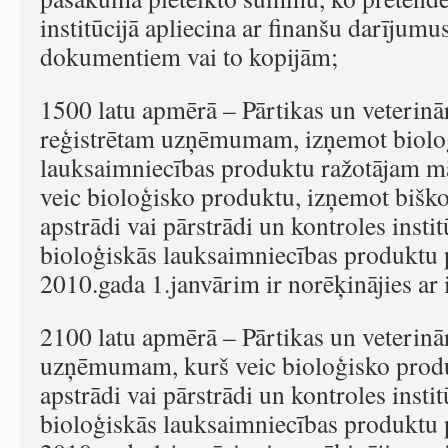
institūcijā apliecina ar finanšu darījum
dokumentiem vai to kopijām;
1500 latu apmērā – Pārtikas un veterinār
reģistrētam uzņēmumam, izņemot biolo
lauksaimniecības produktu ražotājam mā
veic bioloģisko produktu, izņemot biško
apstrādi vai pārstrādi un kontroles institū
bioloģiskās lauksaimniecības produktu p
2010.gada 1.janvārim ir norēķinājies ar 
2100 latu apmērā – Pārtikas un veterinār
uzņēmumam, kurš veic bioloģisko produ
apstrādi vai pārstrādi un kontroles institū
bioloģiskās lauksaimniecības produktu p