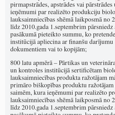
pirmapstrādes, apstrādes vai pārstrād
ieņēmumi par realizēto produkciju biol
lauksaimniecības shēmā laikposmā no 
līdz 2010.gada 1.septembrim pārsniedz 
pasākumā pieteikto summu, ko pretende
institūcijā apliecina ar finanšu darījum
dokumentiem vai to kopijām;
800 latu apmērā – Pārtikas un veterināra
un kontroles institūcijā sertificētam bio
lauksaimniecības produkta ražotājam mā
primāro biškopības produktu ražotājam 
saimēm, kura ieņēmumi par realizēto pr
lauksaimniecības shēmā laikposmā no 
līdz 2010.gada 1.septembrim pārsniedz 
pasākumā pieteikto summu, ko pretende