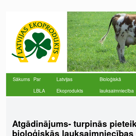
Sākums
Par
Latvijas
Bioloģiskā
LBLA
Ekoprodukts
lauksaimniecība
Atgādinājums- turpinās pietei
bioloģiskās lauksaimniecības