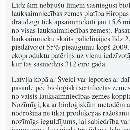
Līdz šim nebijušu līmeni sasniegusi biol
lauksaimniecības zemes platība Eiropas
draudzīgi tiek apsaimniekoti jau 15,6 m
no visas lauksaimniecības zemes). Pasau
lauksaimnieku skaits palielinājies līdz 
piedzīvojot 55% pieaugumu kopš 2009. 
ekoproduktu patēriņš uz vienu iedzīvotāj
kur tas sasniedzis 312 eiro gadā.
Latvija kopā ar Šveici var lepoties ar dal
pasaulē pēc bioloģiski sertificētās zemes
no valsts lauksaimniecības zemes koppl
Nozīmīgi, ka ar bioloģiskām metodēm 
nodrošina ne tikai produkcijas ražošanu p
nozīmīgs ieguldījums, lai sabiedrība var
ieguvumus, ko sniedz tīrs ūdens, labs ga