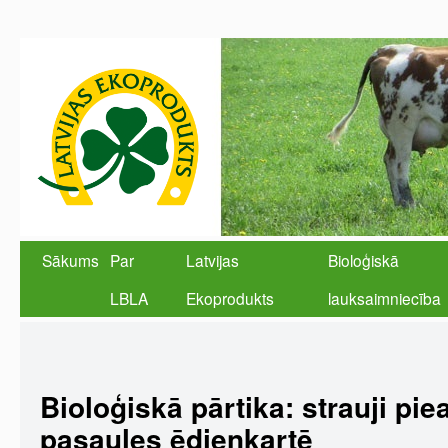
Sākums
Par
Latvijas
Bioloģiskā
LBLA
Ekoprodukts
lauksaimniecība
Bioloģiskā pārtika: strauji pi
pasaules ēdienkartē