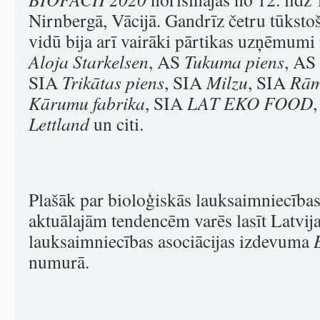
Nirnbergā, Vācijā. Gandrīz četru tūksto
vidū bija arī vairāki pārtikas uzņēmumi
Aloja
Starkelsen
, AS
Tukuma piens
, AS
SIA
Trikātas piens
, SIA
Milzu
, SIA
Rām
Kārumu fabrika
, SIA
LAT EKO FOOD
Lettland
un citi.
Plašāk par bioloģiskās lauksaimniecības 
aktuālajām tendencēm varēs lasīt Latvij
lauksaimniecības asociācijas izdevuma
numurā.