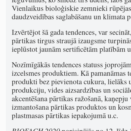
Vienlaikus bioloģiskie zemnieki rūpējas
daudzveidības saglabāšanu un klimata 
Izvērtējot šā gada tendences, var secināt
pārtikas tirgus straujā izaugsme turpinā
ieplūstot jaunām sertificētām platībām 
Nozīmīgākās tendences statuss joprojā
izcelsmes produktiem. Kā pamanāmas te
produkti bez pievienota cukura, lielāks 
produkciju, vides aizsardzības un sociā
akcentēšana pārtikas ražošanā, kaņepju 
izmantošana pārtikas produktos un kosm
plastmasas pārtikas iepakojumā u.c.
BIOFACH 2020
norisinājās no 12. līdz