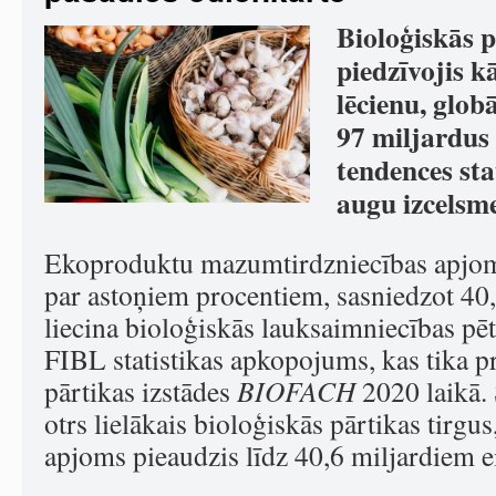
Bioloģiskās p
piedzīvojis k
lēcienu, glob
97 miljardus
tendences st
augu izcelsm
Ekoproduktu mazumtirdzniecības apjom
par astoņiem procentiem, sasniedzot 40,
liecina bioloģiskās lauksaimniecības pēt
FIBL statistikas apkopojums, kas tika pr
pārtikas izstādes
BIOFACH
2020 laikā. 
otrs lielākais bioloģiskās pārtikas tirg
apjoms pieaudzis līdz 40,6 miljardiem e