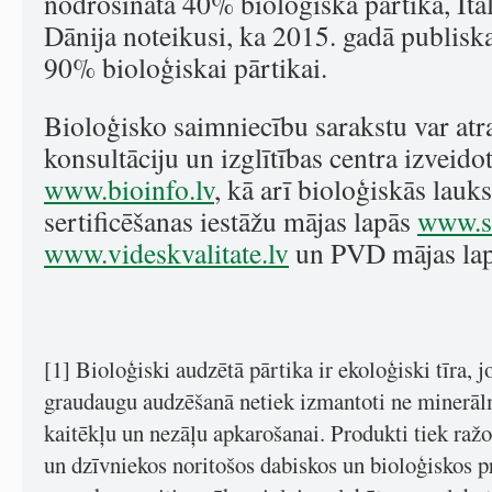
nodrošināta 40% bioloģiskā pārtika, Itā
Dānija noteikusi, ka 2015. gadā publisk
90% bioloģiskai pārtikai.
Bioloģisko saimniecību sarakstu var atr
konsultāciju un izglītības centra izveidot
www.bioinfo.lv
, kā arī bioloģiskās lauk
sertificēšanas iestāžu mājas lapās
www.st
www.videskvalitate.lv
un PVD mājas la
[1] Bioloģiski audzētā pārtika ir ekoloģiski tīra, 
graudaugu audzēšanā netiek izmantoti ne minerālm
kaitēkļu un nezāļu apkarošanai. Produkti tiek ražo
un dzīvniekos noritošos dabiskos un bioloģiskos p