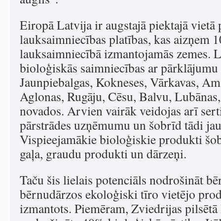
Eiropā Latvija ir augstajā piektajā vietā
lauksaimniecības platības, kas aizņem 
lauksaimniecībā izmantojamās zemes. La
bioloģiskās saimniecības ar pārklājumu v
Jaunpiebalgas, Kokneses, Vārkavas, Ama
Aglonas, Rugāju, Cēsu, Balvu, Lubānas
novados. Arvien vairāk veidojas arī sert
pārstrādes uzņēmumu un šobrīd tādi ja
Vispieejamākie bioloģiskie produkti šobr
gaļa, graudu produkti un dārzeņi.
Taču šis lielais potenciāls nodrošināt b
bērnudārzos ekoloģiski tīro vietējo prod
izmantots. Piemēram, Zviedrijas pilsētā