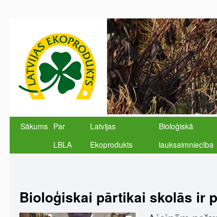
Sākums
Par
Latvijas
Bioloģiskā
LBLA
Ekoprodukts
lauksaimniecība
Bioloģiskai pārtikai skolās ir 