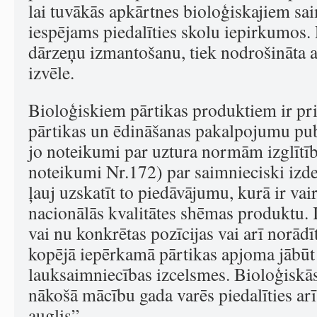
lai tuvākās apkārtnes bioloģiskajiem s
iespējams piedalīties skolu iepirkumos.
dārzeņu izmantošanu, tiek nodrošināta a
izvēle.
Bioloģiskiem pārtikas produktiem ir pr
pārtikas un ēdināšanas pakalpojumu pub
jo noteikumi par uztura normām izglītī
noteikumi Nr.172)
par saimnieciski iz
ļauj uzskatīt to piedāvājumu, kurā ir vai
nacionālās kvalitātes shēmas produktu. 
vai nu konkrētas pozīcijas vai arī norād
kopējā iepērkamā pārtikas apjoma jābūt
lauksaimniecības izcelsmes. Bioloģiskā
nākošā mācību gada varēs piedalīties a
auglis”.