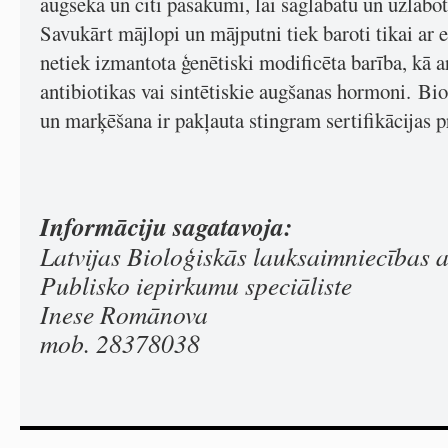
augseka un citi pasākumi, lai saglabātu un uzlabo
Savukārt mājlopi un mājputni tiek baroti tikai ar
netiek izmantota ģenētiski modificēta barība, kā a
antibiotikas vai sintētiskie augšanas hormoni. Bi
un marķēšana ir pakļauta stingram sertifikācijas
Informāciju sagatavoja:
Latvijas Bioloģiskās lauksaimniecības a
Publisko iepirkumu speciāliste
Inese Romānova
mob. 28378038