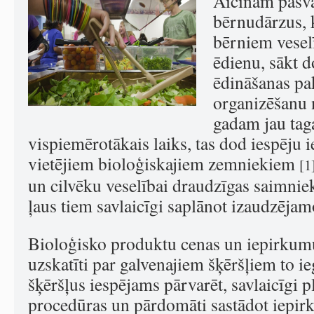
Aicinām pašva
bērnudārzus, 
bērniem veselī
ēdienu, sākt d
ēdināšanas p
organizēšanu
gadam jau taga
vispiemērotākais laiks, tas dod iespēju i
vietējiem bioloģiskajiem zemniekiem
[1
un cilvēku veselībai draudzīgas saimnie
ļaus tiem savlaicīgi saplānot izaudzēj
Bioloģisko produktu cenas un iepirkum
uzskatīti par galvenajiem šķēršļiem to ie
šķēršļus iespējams pārvarēt, savlaicīgi 
procedūras un pārdomāti sastādot iepi