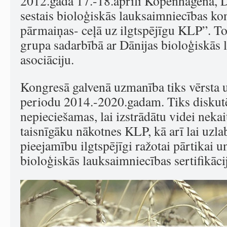
2012.gada 17.-18.aprīlī Kopenhāgenā, D
sestais bioloģiskās lauksaimniecības k
pārmaiņas- ceļā uz ilgtspējīgu KLP”. 
grupa sadarbībā ar Dānijas bioloģiskās
asociāciju.
Kongresā galvenā uzmanība tiks vērsta 
periodu 2014.-2020.gadam. Tiks diskut
nepieciešamas, lai izstrādātu videi neka
taisnīgāku nākotnes KLP, kā arī lai uzla
pieejamību ilgtspējīgi ražotai pārtikai 
bioloģiskās lauksaimniecības sertifikāci