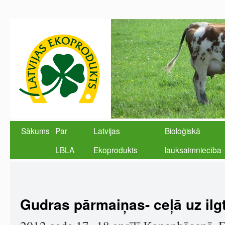
Sākums
Par
Latvijas
Bioloģiskā
LBLA
Ekoprodukts
lauksaimniecība
Gudras pārmaiņas- ceļā uz ilg