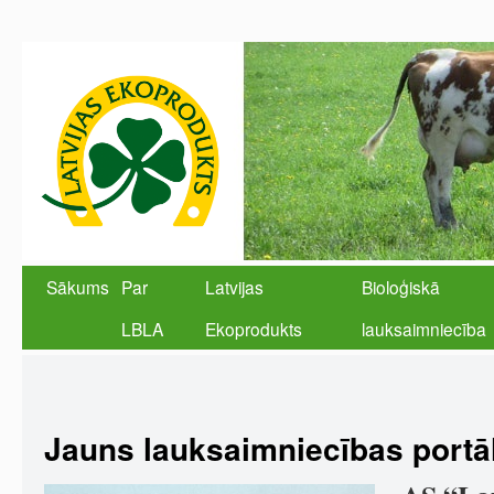
Sākums
Par
Latvijas
Bioloģiskā
LBLA
Ekoprodukts
lauksaimniecība
Jauns lauksaimniecības portā