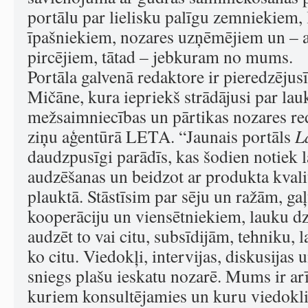
portālu par lielisku palīgu zemniekiem,
īpašniekiem, nozares uzņēmējiem un – a
pircējiem, tātad – jebkuram no mums.
Portāla galvenā redaktore ir pieredzējus
Mičāne, kura iepriekš strādājusi par la
mežsaimniecības un pārtikas nozares re
ziņu aģentūrā LETA. “Jaunais portāls
L
daudzpusīgi parādīs, kas šodien notiek 
audzēšanas un beidzot ar produkta kvali
plauktā. Stāstīsim par sēju un ražām, ga
kooperāciju un viensētniekiem, lauku dz
audzēt to vai citu, subsīdijām, tehniku,
ko citu. Viedokļi, intervijas, diskusijas 
sniegs plašu ieskatu nozarē. Mums ir ar
kuriem konsultējamies un kuru viedokli