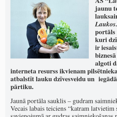
AS “Lau
jaunu
t
lauksai
Laukos.
portāls 
kuri dz
ir iesa
biznesā
algoti d
interneta resurss ikvienam pilsētnieka
atbalstīt lauku dzīvesveidu un iegādā
pārtiku.
Jaunā portāla sauklis – gudram saimni
Vecais labais teiciens “katram latvietim
savienojumā ar gudras saimniekošanas 