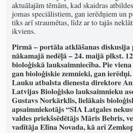
aktuālajām tēmām, kad skaidras atbildes 
jomas speciālistiem, gan ierēdņiem un p
tiks arī straumētas, līdz ar to tajās neklā
ikviens.
Pirmā – portāla atklāšanas diskusija 
nākamajā nedēļā – 24. maijā plkst. 12
bioloģiskā lauksaimniecība. Pie viena
gan bioloģiskie zemnieki, gan ierēdņi. 
Lauku atbalsta dienesta direktore An
Latvijas Bioloģisko lauksaimnieku aso
Gustavs Norkārklis, lielākais bioloģis
apsaimniekotājs “SIA Latgales nekus
valdes priekšsēdētājs Māris Bebris, ve
vadītāja Elīna Novada, kā arī Zemkop