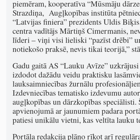
piemēram, kooperatīva “Mūsmāju dārzeņ
Strazdiņa, Augļkopības institūta pētnie
“Latvijas finiera” prezidents Uldis Biķis
centra vadītājs Mārtiņš Cimermanis, nev
līderi – viņi visi lieliski “pazīst drēbi”
notiekošo praksē, nevis tikai teorijā,” st
Gadu gaitā AS “Lauku Avīze” uzkrājusi 
izdodot dažādu veidu praktisku lasāmvie
lauksaimniecības žurnālu profesionāļie
Izdevniecības tematisko izdevumu autori
augļkopības un dārzkopības speciālisti. 
apvienojumā ar jaunumiem padara port
patiesi unikālu vietni, kas veltīta lauku 
Portāla redakcija plāno rīkot arī regulār