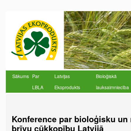
Sākums
Par
Latvijas
Bioloģiskā
LBLA
Ekoprodukts
lauksaimniecība
Konference par bioloģisku un 
brīvu cūkkopību Latvijā