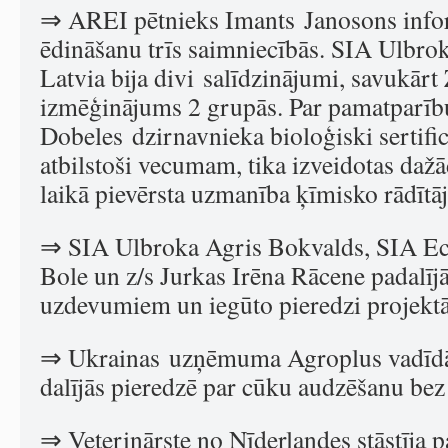
⇒ AREI pētnieks Imants Janosons info
ēdināšanu trīs saimniecībās. SIA Ulbr
Latvia bija divi salīdzinājumi, savukārt
izmēģinājums 2 grupās. Par pamatparīb
Dobeles dzirnavnieka bioloģiski sertifi
atbilstoši vecumam, tika izveidotas dažā
laikā pievērsta uzmanība ķīmisko rādītāj
⇒ SIA Ulbroka Agris Bokvalds, SIA Ec
Bole un z/s Jurkas Irēna Rācene padalīj
uzdevumiem un iegūto pieredzi projektā
⇒ Ukrainas uzņēmuma Agroplus vadīd
dalījās pieredzē par cūku audzēšanu bez
⇒ Veterinārste no Nīderlandes stāstīja p