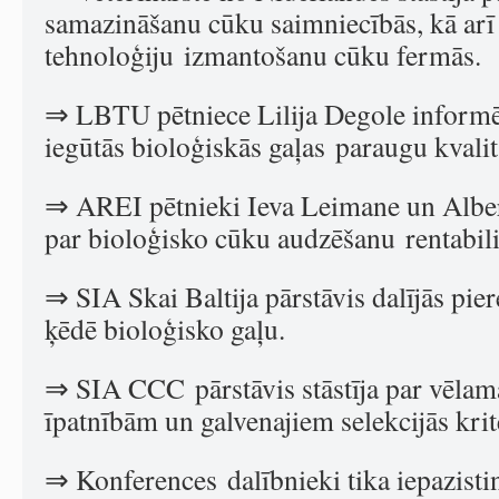
samazināšanu cūku saimniecībās, kā arī
tehnoloģiju izmantošanu cūku fermās.
⇒ LBTU pētniece Lilija Degole informēj
iegūtās bioloģiskās gaļas paraugu kvalit
⇒ AREI pētnieki Ieva Leimane un Alber
par bioloģisko cūku audzēšanu rentabilit
⇒ SIA Skai Baltija pārstāvis dalījās pier
ķēdē bioloģisko gaļu.
⇒ SIA CCC pārstāvis stāstīja par vēla
īpatnībām un galvenajiem selekcijās krit
⇒ Konferences dalībnieki tika iepazistin