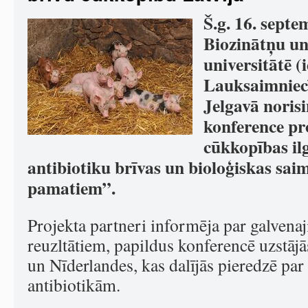
Š.g. 16. septe
Biozinātņu un
universitātē (
Lauksaimniecī
Jelgavā noris
konference pr
cūkkopības ilg
antibiotiku brīvas un bioloģiskas sa
pamatiem”.
Projekta partneri informēja par galvena
reuzltātiem, papildus konferencē uzstāj
un Nīderlandes, kas dalījās pieredzē pa
antibiotikām.