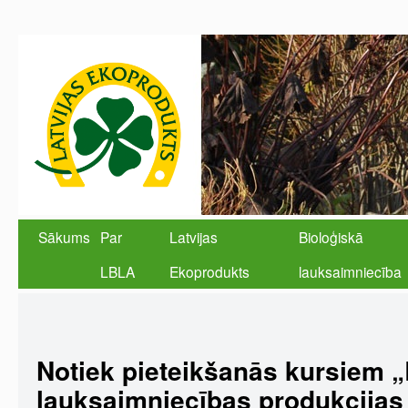
Sākums
Par
Latvijas
Bioloģiskā
LBLA
Ekoprodukts
lauksaimniecība
Notiek pieteikšanās kursiem 
lauksaimniecības produkcijas