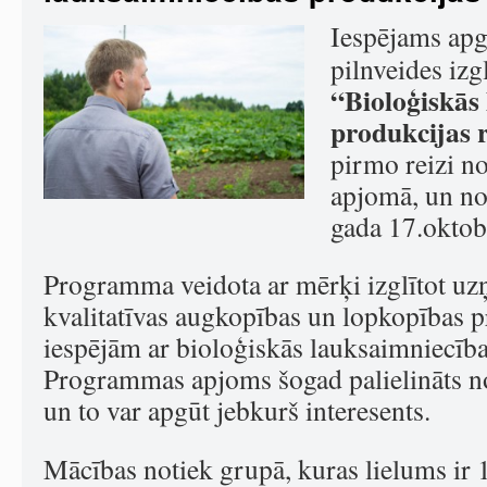
Iespējams apg
pilnveides iz
“Bioloģiskās
produkcijas 
pirmo reizi n
apjomā, un no
gada 17.oktob
Programma veidota ar mērķi izglītot uz
kvalitatīvas augkopības un lopkopības p
iespējām ar bioloģiskās lauksaimniecī
Programmas apjoms šogad palielināts n
un to var apgūt jebkurš interesents.
Mācības notiek grupā, kuras lielums ir