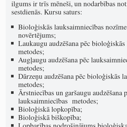
ilgums ir trīs mēneši, un nodarbības not
sestdienās. Kursu saturs:
Bioloģiskās lauksaimniecības nozīme 
novērtējums;
Laukaugu audzēšana pēc bioloģiskās 
metodes;
Augļaugu audzēšana pēc lauksaimniec
metodes;
Dārzeņu audzēšana pēc bioloģiskās l
metodes;
Ārstniecības un garšaugu audzēšana p
lauksaimniecības metodes;
Bioloģiskā lopkopība;
Bioloģiskā biškopība;
Lopbarības nodrošinājums bioloģiska