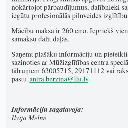
nokārtojot pārbaudījumus, dalībnieki s
iegūtu profesionālās pilnveides izglītību
Mācību maksa ir 260 eiro. Iepriekš vien
samaksu dalīt daļās.
Saņemt plašāku informāciju un pieteikt
sazinoties ar Mūžizglītības centra speci
tālruņiem 63005715, 29171112 vai rakst
pastu
antra.berzina@llu.lv
.
Informāciju sagatavoja:
Ilvija Melne