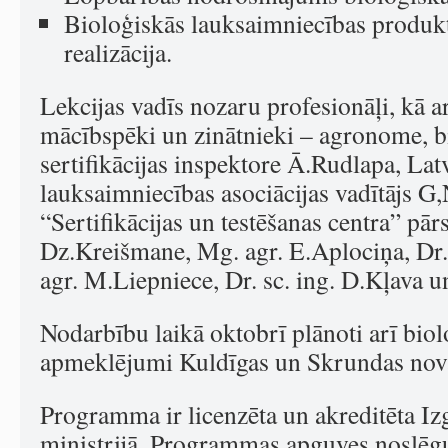
Bioloģiskās lauksaimniecības produk
realizācija.
Lekcijas vadīs nozaru profesionāļi, kā 
mācībspēki un zinātnieki – agronome, b
sertifikācijas inspektore Ā.Rudlapa, Lat
lauksaimniecības asociācijas vadītājs G
“Sertifikācijas un testēšanas centra” pār
Dz.Kreišmane, Mg. agr. E.Aplociņa, Dr. 
agr. M.Liepniece, Dr. sc. ing. D.Kļava un
Nodarbību laikā oktobrī plānoti arī bio
apmeklējumi Kuldīgas un Skrundas nov
Programma ir licenzēta un akreditēta Izg
ministrijā. Programmas apguves noslēg