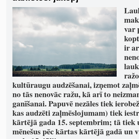
Lauk
mak
var 
kopt
ir a
neno
lauk
ražo
kultūraugu audzēšanai, izņemot zaļm
no tās nenovāc ražu, kā arī to neizma
ganīšanai. Papuvē nezāles tiek ierobežo
kas audzēti zaļmēslojumam) tiek iestr
kārtējā gada 15. septembrim; tā tiek 
mēnešus pēc kārtas kārtējā gadā un v