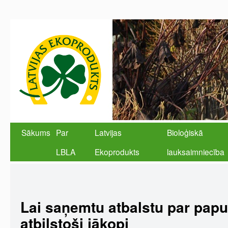
Sākums
Par
Latvijas
Bioloģiskā
LBLA
Ekoprodukts
lauksaimniecība
Lai saņemtu atbalstu par pap
atbilstoši jākopj