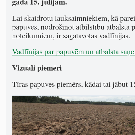
gada 15. jūlijam.
Lai skaidrotu lauksaimniekiem, kā pare
papuves, nodrošinot atbilstību atbalsta 
noteikumiem, ir sagatavotas vadlīnijas.
Vadlīnijas par papuvēm un atbalsta sa
Vizuāli piemēri
Tīras papuves piemērs, kādai tai jābūt 1