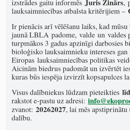
Juris Zinārs
izstrādes gaitu informēs
, 
lauksaimniecības atbalsta kritērijiem –
Ir pienācis arī vēlēšanu laiks, kad mūsu
jaunā LBLA padome, valde un valdes pr
turpmākos 3 gadus apzinīgi darbosies bie
bioloģisko lauksaimnieku intereses gan 
Eiropas lauksaimniecības politikas veid
Aicinām biedrus padomāt un izvērtēt ie
kuras būs iespēja izvirzīt kopsapulces la
līd
Visus dalībniekus lūdzam pieteikties
info@ekoprod
rakstot e-pastu uz adresi:
20262027
zvanot:
, lai mēs apstiprinātu
dalību.