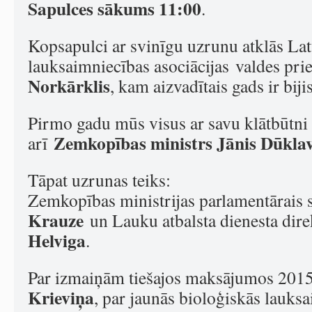
Sapulces sākums 11:00
.
Kopsapulci ar svinīgu uzrunu atklās Lat
lauksaimniecības asociācijas valdes pri
Norkārklis
, kam aizvadītais gads ir biji
Pirmo gadu mūs visus ar savu klātbūtn
Zemkopības ministrs Jānis Dūkla
arī
Tāpat uzrunas teiks:
Zemkopības ministrijas parlamentārais 
Krauze
un Lauku atbalsta dienesta dir
Helviga
.
Par izmaiņām tiešajos maksājumos 2015.
Krieviņa
, par jaunās bioloģiskās lauks