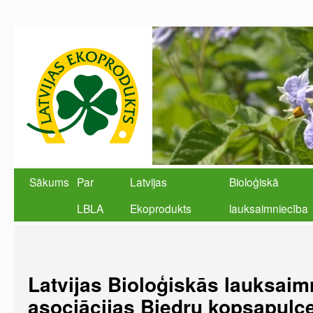
Sākums
Par
Latvijas
Bioloģiskā
LBLA
Ekoprodukts
lauksaimniecība
Latvijas Bioloģiskās lauksaim
asociācijas Biedru kopsapulc