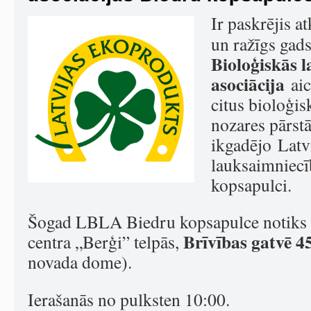
Ir paskrējis a
un ražīgs gad
Bioloģiskās 
asociācija
aic
citus bioloģi
nozares pārstā
ikgadējo Latv
lauksaimniecī
kopsapulci.
Šogad LBLA Biedru kopsapulce notik
Brīvības gatvē 4
centra „Berģi” telpās,
novada dome).
Ierašanās no pulksten 10:00.