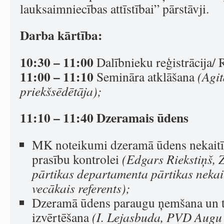
lauksaimniecības attīstībai” pārstāvji.
Darba kārtība:
10:30 – 11:00
Dalībnieku reģistrācija/ R
11:00 – 11:10
Semināra atklāšana
(Agi
priekšsēdētāja);
11:10 – 11:40 Dzeramais ūdens
MK noteikumi dzeramā ūdens nekaitī
prasību kontrolei
(Edgars Riekstiņš, 
pārtikas departamenta pārtikas neka
vecākais referents);
Dzeramā ūdens paraugu ņemšana un te
izvērtēšana
(I. Lejasbuda, PVD Augu 