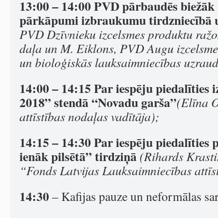
13:00 – 14:00
PVD pārbaudēs biežāk 
pārkāpumi izbraukumu tirdzniecībā 
PVD Dzīvnieku izcelsmes produktu raž
daļa un M. Eiklons, PVD Augu izcelsme
un bioloģiskās lauksaimniecības uzraud
14:00 – 14:15
Par iespēju piedalīties
2018” stendā “Novadu garša”
(Elīna 
attīstības nodaļas vadītāja);
14:15 – 14:30
Par iespēju piedalītie
ienāk pilsētā” tirdziņā
(Rihards Krast
“Fonds Latvijas Lauksaimniecības attīs
14:30
– Kafijas pauze un neformālas sa