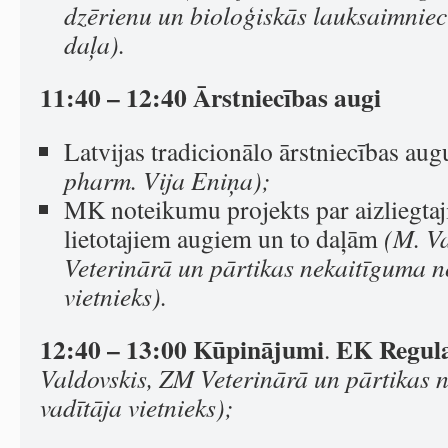
dzērienu un bioloģiskās lauksaimnie
daļa).
11:40 – 12:40 Ārstniecības augi
Latvijas tradicionālo ārstniecības au
pharm. Vija Eniņa);
MK noteikumu projekts par aizliegtaj
lietotajiem augiem un to daļām
(M. Va
Veterinārā un pārtikas nekaitīguma n
vietnieks).
12:40 – 13:00
Kūpinājumi
EK Regula
.
Valdovskis, ZM Veterinārā un pārtikas 
vadītāja vietnieks);