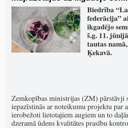
Biedrība “La
federācija” a
ikgadējo sem
š.g. 11. jūnij
tautas namā, 
Ķekavā.
Zemkopības ministrijas (ZM) pārstāvji 
iepazīstinās ar noteikumu projektu par a
ierobežoti lietotajiem augiem un to da
dzeramā ūdens kvalitātes prasību kontr