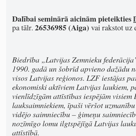
Dalībai seminārā aicinām pieteikties
26536985 (Aiga)
pa tālr.
vai rakstot uz 
Biedrība „Latvijas Zemnieku federācija”
1990. gadā un šobrīd apvieno dažādu n
visos Latvijas reģionos. LZF iestājas p
ekonomiski aktīviem Latvijas laukiem, p
vienlīdzīgām attīstības iespējām visiem 
lauksaimniekiem, īpaši vēršot uzmanību
vidējo saimniecību – ģimeņu saimniecību
nozīmīgo lomu ilgtspējīgā Latvijas lau
attīstībā.