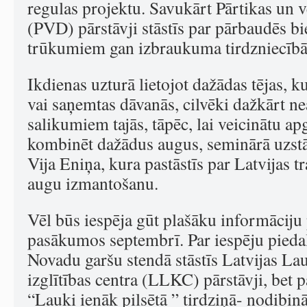
regulas projektu. Savukārt Pārtikas un v
(PVD) pārstāvji stāstīs par pārbaudēs b
trūkumiem gan izbraukuma tirdzniecībā,
Ikdienas uzturā lietojot dažādas tējas, k
vai saņemtas dāvanās, cilvēki dažkārt n
salikumiem tajās, tāpēc, lai veicinātu a
kombinēt dažādus augus, seminārā uzstā
Vija Eniņa, kura pastāstīs par Latvijas t
augu izmantošanu.
Vēl būs iespēja gūt plašāku informāciju 
pasākumos septembrī. Par iespēju pieda
Novadu garšu stendā stāstīs Latvijas La
izglītības centra (LLKC) pārstāvji, bet
“Lauki ienāk pilsētā ” tirdziņā- nodibi