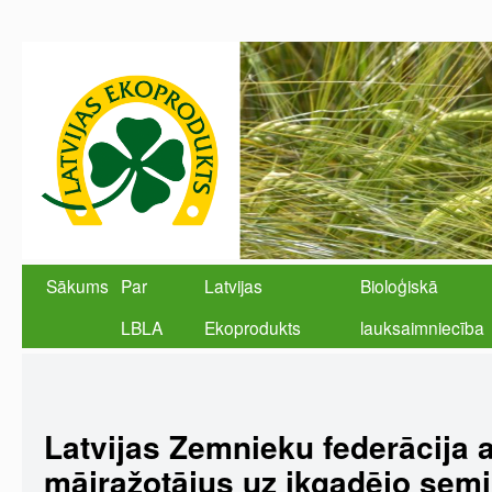
Sākums
Par
Latvijas
Bioloģiskā
LBLA
Ekoprodukts
lauksaimniecība
Latvijas Zemnieku federācija a
mājražotājus uz ikgadējo sem