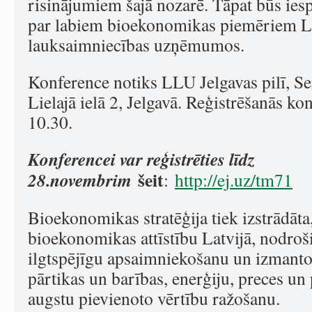
risinājumiem šajā nozarē. Tāpat būs iesp
par labiem bioekonomikas piemēriem La
lauksaimniecības uzņēmumos.
Konference notiks LLU Jelgavas pilī, Sen
Lielajā ielā 2, Jelgavā. Reģistrēšanās ko
10.30.
Konferencei var reģistrēties līdz
šeit
28.novembrim
:
http://ej.uz/tm71
Bioekonomikas stratēģija tiek izstrādāta,
bioekonomikas attīstību Latvijā, nodroš
ilgtspējīgu apsaimniekošanu un izmanto
pārtikas un barības, enerģiju, preces u
augstu pievienoto vērtību ražošanu.