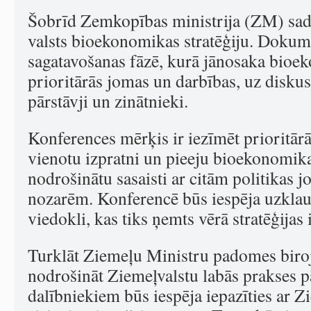
Šobrīd Zemkopības ministrija (ZM) sad
valsts bioekonomikas stratēģiju. Dokum
sagatavošanas fāzē, kurā jānosaka bioek
prioritārās jomas un darbības, uz diskusi
pārstāvji un zinātnieki.
Konferences mērķis ir iezīmēt prioritār
vienotu izpratni un pieeju bioekonomika
nodrošinātu sasaisti ar citām politikas 
nozarēm. Konferencē būs iespēja uzklaus
viedokli, kas tiks ņemts vērā stratēģijas 
Turklāt Ziemeļu Ministru padomes biro
nodrošināt Ziemeļvalstu labās prakses 
dalībniekiem būs iespēja iepazīties ar Z