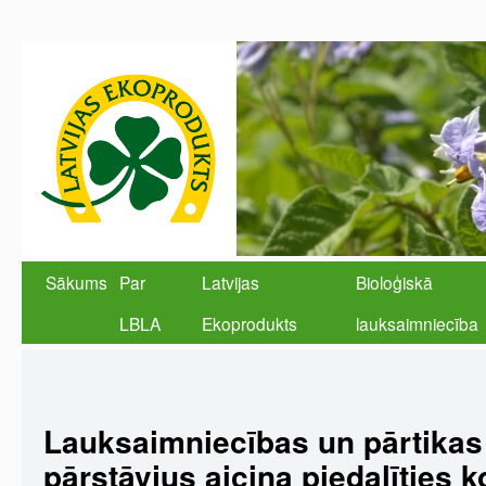
Sākums
Par
Latvijas
Bioloģiskā
LBLA
Ekoprodukts
lauksaimniecība
Lauksaimniecības un pārtikas
pārstāvjus aicina piedalīties 