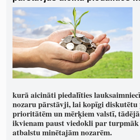
kurā aicināti piedalīties lauksaimniec
nozaru pārstāvji, lai kopīgi diskutēt
prioritātēm un mērķiem valstī, tādējā
ikvienam paust viedokli par turpmāk
atbalstu minētajām nozarēm.