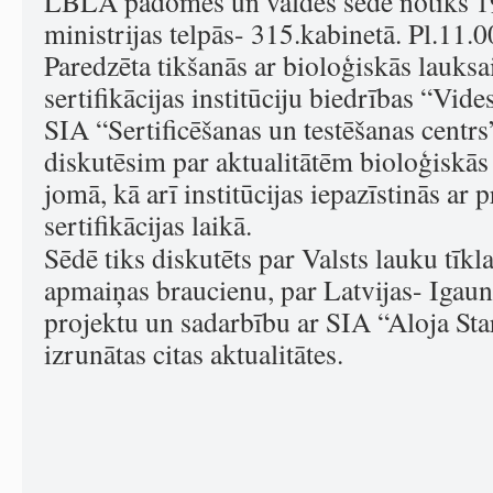
LBLA padomes un valdes sēde notiks 1
ministrijas telpās- 315.kabinetā. Pl.11.
Paredzēta tikšanās ar bioloģiskās lauks
sertifikācijas institūciju biedrības “Vide
SIA “Sertificēšanas un testēšanas centrs
diskutēsim par aktualitātēm bioloģiskās
jomā, kā arī institūcijas iepazīstinās ar
sertifikācijas laikā.
Sēdē tiks diskutēts par Valsts lauku tīkl
apmaiņas braucienu, par Latvijas- Igaun
projektu un sadarbību ar SIA “Aloja Sta
izrunātas citas aktualitātes.