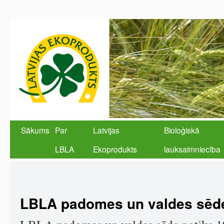
Sākums
Par
Latvijas
Bioloģiskā
LBLA
Ekoprodukts
lauksaimniecība
LBLA padomes un valdes sēde