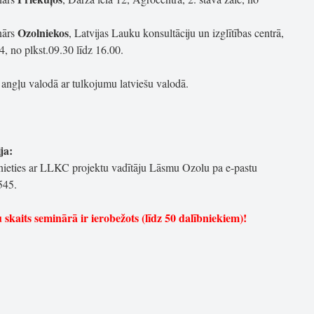
Ozolniekos
nārs
, Latvijas Lauku konsultāciju un izglītības centrā,
34, no plkst.09.30 līdz 16.00.
 angļu valodā ar tulkojumu latviešu valodā.
ja:
zinieties ar LLKC projektu vadītāju Lāsmu Ozolu pa e-pastu
545.
u skaits seminārā ir ierobežots (līdz 50 dalībniekiem)!