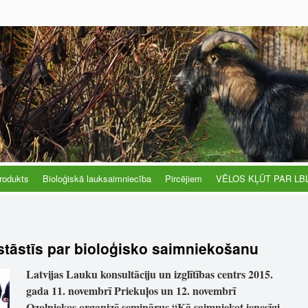
rodukts
Bioloģiskā lauksaimniecība
Pircējiem
VĒLOS KĻŪT PAR LB
 stāstīs par bioloģisko saimniekošanu
Latvijas Lauku konsultāciju un izglītības centrs 2015.
gada 11. novembrī Priekuļos un 12. novembrī
Ozolniekos organizē seminārus “Kā saimniekot ienesīgi