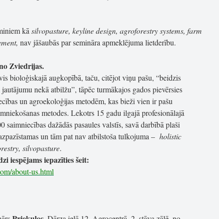
rminiem kā
silvopasture,
keyline design, agroforestry systems, farm
gement,
nav jāšaubās par semināra apmeklējuma lietderību.
o Zviedrijas.
is bioloģiskajā augkopībā, taču, citējot viņu pašu, “beidzis
jautājumu nekā atbilžu”, tāpēc turmākajos gados pievērsies
iecības un agroekoloģijas metodēm, kas bieži vien ir pašu
niekošanas metodes. Lekotrs 15 gadu ilgajā profesionālajā
00 saimniecības dažādās pasaules valstīs, savā darbībā plaši
 mazpazīstamas un tām pat nav atbilstoša tulkojuma –
holistic
estry, silvopasture
.
i iespējams iepazīties šeit:
com/about-us.html
Priekuļos
nārs
, Dārza ielā 12, Agrocentrā, 2. stāva zālē, no