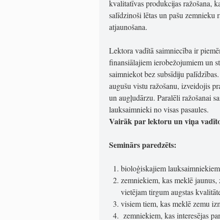
kvalitatīvas produkcijas ražošana, 
salīdzinoši lētas un pašu zemnieku 
atjaunošana.
Lektora vadītā saimniecība ir piemē
finansiālajiem ierobežojumiem un st
saimniekot bez subsīdiju palīdzības.
augušu vistu ražošanu, izveidojis p
un augļudārzu. Paralēli ražošanai s
lauksaimnieki no visas pasaules.
Vairāk par lektoru un viņa vadīt
Seminārs paredzēts:
bioloģiskajiem lauksaimniekiem
zemniekiem, kas meklē jaunus, 
vietējam tirgum augstas kvalitāt
visiem tiem, kas meklē zemu iz
zemniekiem, kas interesējas pa