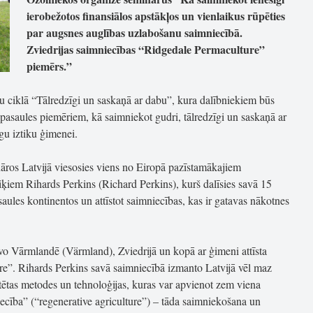
ierobežotos finansiālos apstākļos un vienlaikus rūpēties
par augsnes auglības uzlabošanu saimniecībā.
Zviedrijas saimniecības “Ridgedale Permaculture”
piemērs.”
ru ciklā “Tālredzīgi un saskaņā ar dabu”, kura dalībniekiem būs
 pasaules piemēriem, kā saimniekot gudri, tālredzīgi un saskaņā ar
gu iztiku ģimenei.
nāros Latvijā viesosies viens no Eiropā pazīstamākajiem
iķiem Rihards Perkins (Richard Perkins), kurš dalīsies savā 15
aules kontinentos un attīstot saimniecības, kas ir gatavas nākotnes
vo Vārmlandē (Värmland), Zviedrijā un kopā ar ģimeni attīsta
e”. Rihards Perkins savā saimniecībā izmanto Latvijā vēl maz
rtētas metodes un tehnoloģijas, kuras var apvienot zem viena
cība” (“regenerative agriculture”) – tāda saimniekošana un