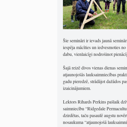
Šie semināri ir ievads jaunā seminā
iespēja mācīties un iedvesmoties no
dabu, vienlaicīgi nodrošinot pienācī
Šajā reizē divos vienas dienas semi
atjaunojošās lauksaimniecības prakt
gadu pieredzē, strādājot dažādos pas
izaicinājumiem.
Lektors Rihards Perkins pašlaik dzī
saimniecību “Ridgedale Permacultur
dzirdētas, taču pasaulē augstu novē
nosaukuma “atjaunojošā lauksaimnie