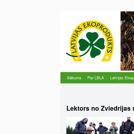
Sākums
Par LBLA
Latvijas Ekop
Lektors no Zviedrijas