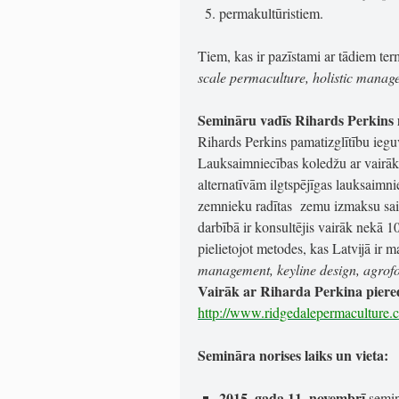
permakultūristiem.
Tiem, kas ir pazīstami ar tādiem te
scale permaculture, holistic mana
Semināru vadīs Rihards Perkins n
Rihards Perkins pamatizglītību ieguv
Lauksaimniecības koledžu ar vairāk 
alternatīvām ilgtspējīgas lauksaimn
zemnieku radītas zemu izmaksu saim
darbībā ir konsultējis vairāk nekā 1
pielietojot metodes, kas Latvijā ir
management, keyline design, agrofor
Vairāk ar Riharda Perkina pieredz
http://www.ridgedalepermaculture.
Semināra norises laiks un vieta:
2015. gada 11. novembrī
semi