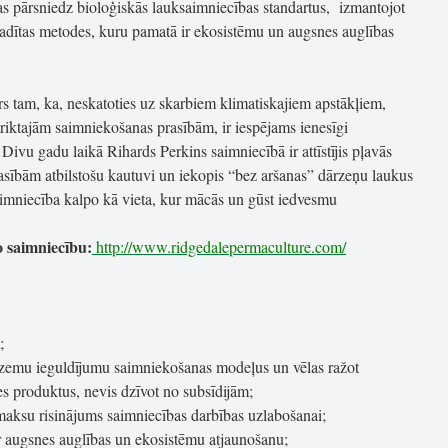
kas pārsniedz bioloģiskās lauksaimniecības standartus, izmantojot
radītas metodes, kuru pamatā ir ekosistēmu un augsnes auglības
rs tam, ka, neskatoties uz skarbiem klimatiskajiem apstākļiem,
riktajām saimniekošanas prasībām, ir iespējams ienesīgi
 Divu gadu laikā Rihards Perkins saimniecībā ir attīstījis pļavās
rasībām atbilstošu kautuvi un iekopis “bez aršanas” dārzeņu laukus
aimniecība kalpo kā vieta, kur mācās un gūst iedvesmu
o saimniecību:
http://www.ridgedalepermaculture.com/
;
zemu ieguldījumu saimniekošanas modeļus un vēlas ražot
es produktus, nevis dzīvot no subsīdijām;
maksu risinājums saimniecības darbības uzlabošanai;
r augsnes auglības un ekosistēmu atjaunošanu;