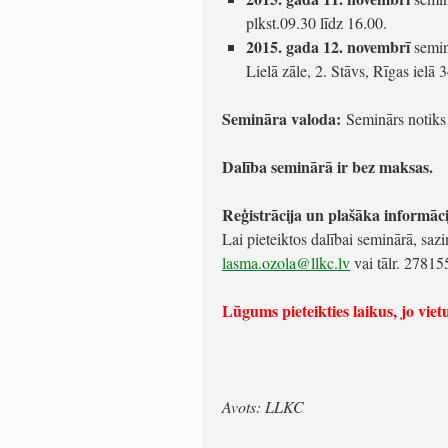
plkst.09.30 līdz 16.00.
2015. gada 12. novembrī
semi
Lielā zāle, 2. Stāvs, Rīgas ielā 
Semināra valoda:
Seminārs notiks
Dalība seminārā ir bez maksas.
Reģistrācija un plašāka informāci
Lai pieteiktos dalībai seminārā, sa
lasma.ozola@llkc.lv
vai tālr. 27815
Lūgums pieteikties laikus, jo viet
Avots: LLKC