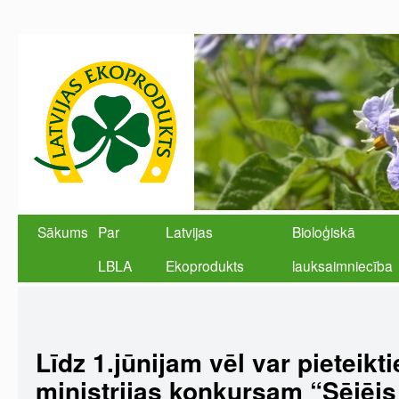
Sākums
Par
Latvijas
Bioloģiskā
LBLA
Ekoprodukts
lauksaimniecība
Līdz 1.jūnijam vēl var pieteik
ministrijas konkursam “Sējējs