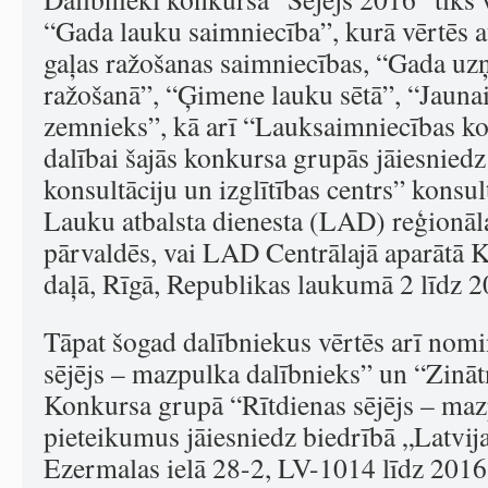
“Gada lauku saimniecība”, kurā vērtēs 
gaļas ražošanas saimniecības, “Gada u
ražošanā”, “Ģimene lauku sētā”, “Jauna
zemnieks”, kā arī “Lauksaimniecības ko
dalībai šajās konkursa grupās jāiesnied
konsultāciju un izglītības centrs” konsul
Lauku atbalsta dienesta (LAD) reģionāl
pārvaldēs, vai LAD Centrālajā aparātā 
daļā, Rīgā, Republikas laukumā 2 līdz 2
Tāpat šogad dalībniekus vērtēs arī nomi
sējējs – mazpulka dalībnieks” un “Zinātn
Konkursa grupā “Rītdienas sējējs – maz
pieteikumus jāiesniedz biedrībā „Latvij
Ezermalas ielā 28-2, LV-1014 līdz 2016.