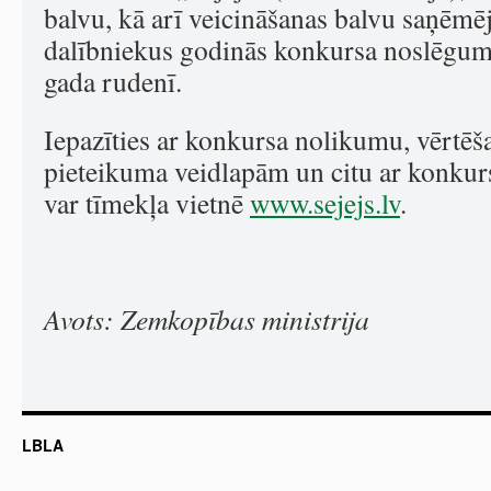
balvu, kā arī veicināšanas balvu saņēmē
dalībniekus godinās konkursa noslēgu
gada rudenī.
Iepazīties ar konkursa nolikumu, vērtēša
pieteikuma veidlapām un citu ar konkurs
var tīmekļa vietnē
www.sejejs.lv
.
Avots: Zemkopības ministrija
LBLA