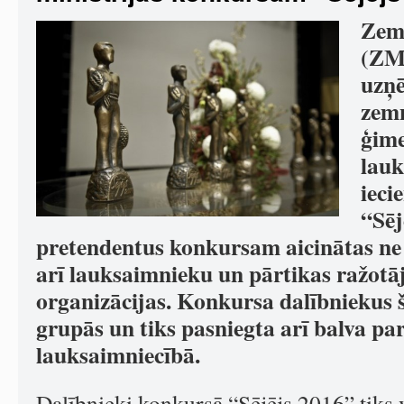
Zemk
(ZM)
uzņē
zemn
ģime
lauk
ieci
“Sēj
pretendentus konkursam aicinātas ne 
arī lauksaimnieku un pārtikas ražotāj
organizācijas. Konkursa dalībniekus š
grupās un tiks pasniegta arī balva p
lauksaimniecībā.
Dalībnieki konkursā “Sējējs 2016” tiks 