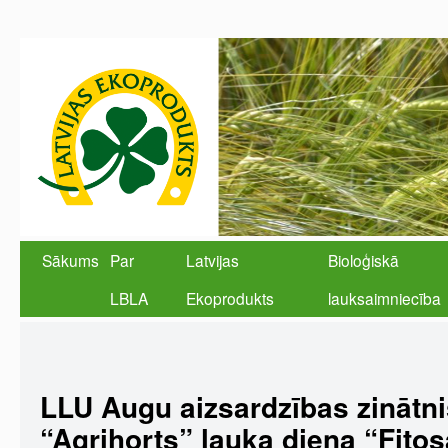
Sākums
Par
Latvijas
Bioloģiskā
LBLA
Ekoprodukts
lauksaimniecība
LLU Augu aizsardzības zinātnis
“Agrihorts” lauka diena “Fitos