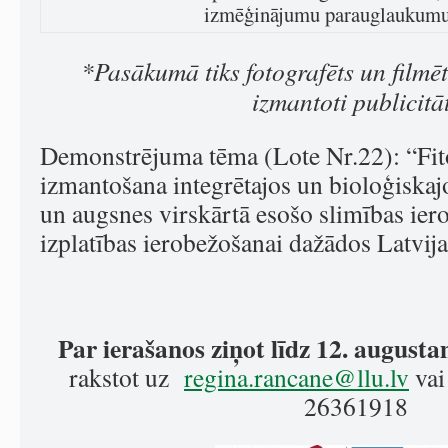
izmēģinājumu parauglaukumu
*Pasākumā tiks fotografēts un filmēts
izmantoti publicitā
Demonstrējuma tēma (Lote Nr.22): “Fit
izmantošana integrētajos un bioloģiskaj
un augsnes virskārtā esošo slimības iero
izplatības ierobežošanai dažādos Latvij
Par ierašanos ziņot līdz 12. august
rakstot uz
regina.rancane@llu.lv
vai
26361918