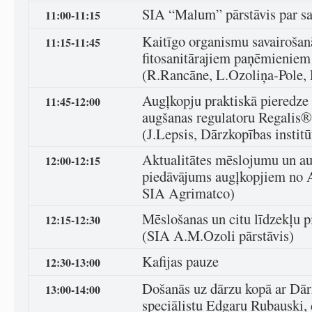
SIA “Malum” pārstāvis par s
11:00-11:15
Kaitīgo organismu savairošan
11:15-11:45
fitosanitārajiem paņēmieniem
(R.Rancāne, L.Ozoliņa-Pole,
Augļkopju praktiskā pieredze
11:45-12:00
augšanas regulatoru Regalis®
(J.Lepsis, Dārzkopības institū
Aktualitātes mēslojumu un au
12:00-12:15
piedāvājums augļkopjiem no 
SIA Agrimatco)
Mēslošanas un citu līdzekļu 
12:15-12:30
(SIA A.M.Ozoli pārstāvis)
Kafijas pauze
12:30-13:00
Došanās uz dārzu kopā ar Dārz
13:00-14:00
speciālistu Edgaru Rubauski