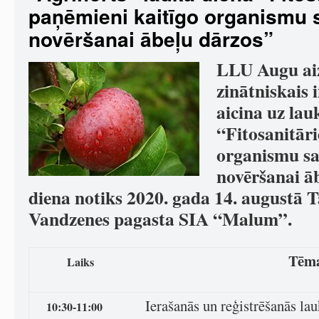
paņēmieni kaitīgo organismu 
novēršanai ābeļu dārzos”
LLU Augu ai
zinātniskais 
aicina uz lau
“Fitosanitāri
organismu sa
novēršanai ā
diena notiks 2020. gada 14. augustā T
Vandzenes pagasta SIA “Malum”.
Tēm
Laiks
Ierašanās un reģistrēšanās lau
10:30-11:00