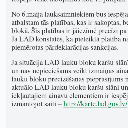
No 6.maija lauksaimniekiem būs iespēj
atbalstam tās platības, kas ir sakoptas, b
blokā. Šīs platības ir jāiezīmē precīzi 
Ja LAD konstatēs, ka pieteiktā platība n
piemērotas pārdeklarācijas sankcijas.
Ja situācija LAD lauku bloku karšu slānī 
un nav nepieciešams veikt izmaiņas ain
lauku bloku precizēšanas pieprasījums n
aktuālo LAD lauku bloku karšu slāni un 
iekļautajiem ainavu elementiem ir iespēj
izmantojot saiti –
http://karte.lad.gov.lv/