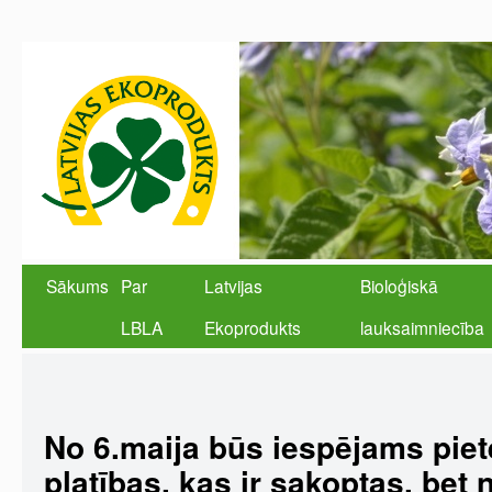
Sākums
Par
Latvijas
Bioloģiskā
LBLA
Ekoprodukts
lauksaimniecība
No 6.maija būs iespējams piet
platības, kas ir sakoptas, bet 