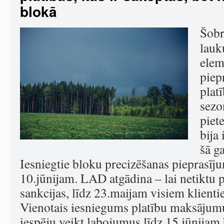
blokā
Šobr
lauk
elem
piep
plat
sezo
piet
bija 
šā g
Iesniegtie bloku precizēšanas pieprasījum
10.jūnijam. LAD atgādina – lai netiktu
sankcijas, līdz 23.maijam visiem klienti
Vienotais iesniegums platību maksājum
iespēju veikt labojumus līdz 15.jūnijam