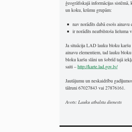
ģeogrāfiskajā informācijas sistēmā,
un koku, krūmu grupām:
nav norādīts dabā esošs ainavu 
ir norādīts neatbilstoša lieluma
Ja situācija LAD lauku bloku karšu s
ainavu elementiem, tad lauku bloku
bloku karšu slāni un šobrīd tajā iek
saiti –
http://karte.lad.gov.lv/
Jautājumu un neskaidrību gadījumos
tālruni 67027843 vai 27876161.
Avots: Lauku atbalsta dienests