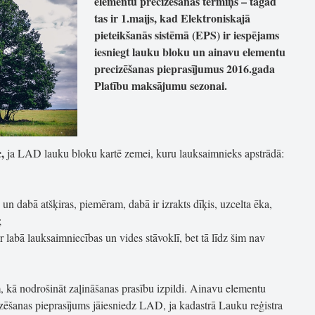
elementu precizēšanas termiņš – tagad
tas ir 1.maijs, kad Elektroniskajā
pieteikšanās sistēmā (EPS) ir iespējams
iesniegt lauku bloku un ainavu elementu
precizēšanas pieprasījumus 2016.gada
Platību maksājumu sezonai.
,
ja LAD lauku bloku kartē zemei, kuru lauksaimnieks apstrādā:
un dabā atšķiras, piemēram, dabā ir izrakts dīķis, uzcelta ēka,
;
r labā lauksaimniecības un vides stāvoklī, bet tā līdz šim nav
, kā nodrošināt zaļināšanas prasību izpildi. Ainavu elementu
zēšanas pieprasījums jāiesniedz LAD, ja kadastrā Lauku reģistra