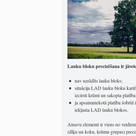
Lauku bloku precizēšana ir jāveic
nav uzrādīts lauku bloks;
situācija LAD lauku bloku kartē 
izcirsti krūmi un sakopta platība
ja apsaimniekotā platība šobrīd i
iekļauta LAD lauku blokos.
Ainavu elementi ir viens no veidiem
(dīķu un koku, krūmu grupas) preci