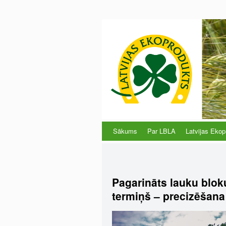
Sākums
Par LBLA
Latvijas Ekop
Pagarināts lauku blok
termiņš – precizēšana 