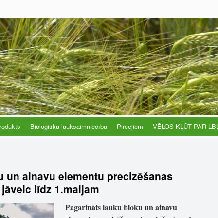
rodukts
Bioloģiskā lauksaimniecība
Pircējiem
VĒLOS KĻŪT PAR LB
u un ainavu elementu precizēšanas
jāveic līdz 1.maijam
Pagarināts lauku bloku un ainavu