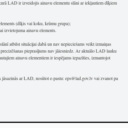
 kurā LAD ir izveidojis ainavu elementu slāni ar iekļautiem dīķiem
elements (dīķis vai koku, krūmu grupa);
 vai izvietojuma ainavu elements.
lānī atbilst situācijai dabā un nav nepieciešams veikt izmaiņas
 precizēšanas pieprasījums nav jāiesniedz. Ar aktuālo LAD lauku
ļautajiem ainavu elementiem ir iespējams iepazīties, izmantojot
 jāsazinās ar LAD, nosūtot e-pastu:
eps@lad.gov.lv
vai zvanot pa