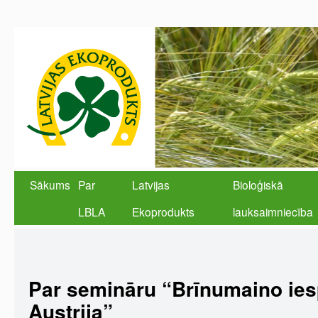
Sākums
Par
Latvijas
Bioloģiskā
LBLA
Ekoprodukts
lauksaimniecība
Par semināru “Brīnumaino ies
Austrija”