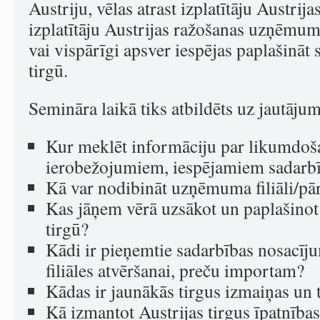
Austriju, vēlas atrast izplatītāju Austrija
izplatītāju Austrijas ražošanas uzņēmumi
vai vispārīgi apsver iespējas paplašināt
tirgū.
Semināra laikā tiks atbildēts uz jautāju
Kur meklēt informāciju par likumdoša
ierobežojumiem, iespējamiem sadarb
Kā var nodibināt uzņēmuma filiāli/pār
Kas jāņem vērā uzsākot un paplašinot
tirgū?
Kādi ir pieņemtie sadarbības nosacīju
filiāles atvēršanai, preču importam?
Kādas ir jaunākās tirgus izmaiņas un
Kā izmantot Austrijas tirgus īpatnības 