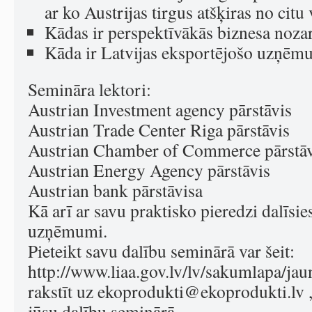
ar ko Austrijas tirgus atšķiras no citu
Kādas ir perspektīvākās biznesa noza
Kāda ir Latvijas eksportējošo uzņēm
Semināra lektori:
Austrian Investment agency pārstāvis
Austrian Trade Center Riga pārstāvis
Austrian Chamber of Commerce pārstāv
Austrian Energy Agency pārstāvis
Austrian bank pārstāvisa
Kā arī ar savu praktisko pieredzi dalīsie
uzņēmumi.
Pieteikt savu dalību seminārā var šeit:
http://www.liaa.gov.lv/lv/sakumlapa/jaun
rakstīt uz
ekoprodukti@ekoprodukti.lv
,
jūsu dalību seminārā.