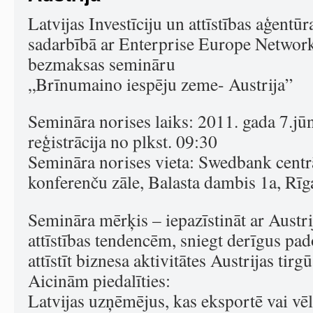
Latvijas Investīciju un attīstības aģent
sadarbībā ar Enterprise Europe Netw
bezmaksas semināru
„Brīnumaino iespēju zeme- Austrija”
Semināra norises laiks: 2011. gada 7.jūni
reģistrācija no plkst. 09:30
Semināra norises vieta: Swedbank centrā
konferenču zāle, Balasta dambis 1a, Rīg
Semināra mērķis – iepazīstināt ar Austri
attīstības tendencēm, sniegt derīgus pa
attīstīt biznesa aktivitātes Austrijas tirgū
Aicinām piedalīties:
Latvijas uzņēmējus, kas eksportē vai vē