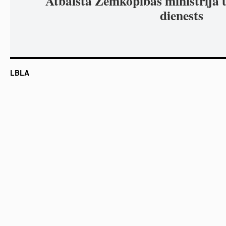
Atbalsta Zemkopības ministrija 
dienests
LBLA