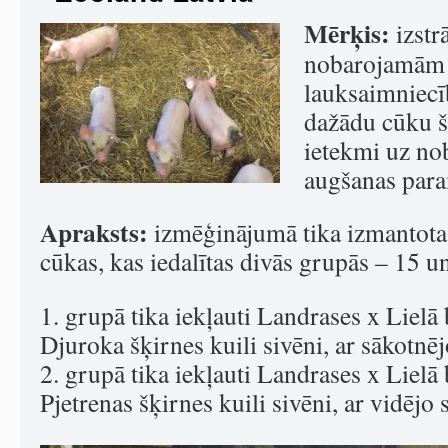
Mērķis:
izstr
nobarojamām 
lauksaimniecīb
dažādu cūku 
ietekmi uz n
augšanas par
Apraksts:
izmēģinājumā tika izmantot
cūkas, kas iedalītas divās grupās – 15 u
1. grupā tika iekļauti Landrases x Lielā 
Djuroka šķirnes kuili sivēni, ar sākotnē
2. grupā tika iekļauti Landrases x Lielā 
Pjetrenas šķirnes kuili sivēni, ar vidējo