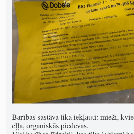
Barības sastāva tika iekļauti: mieži, kvie
eļļa, organiskās piedevas.