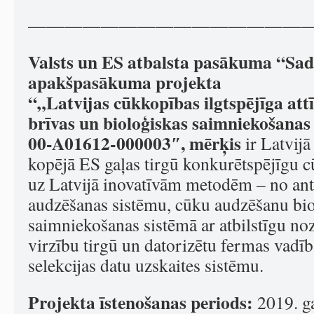
———————————————
Valsts un ES atbalsta pasākuma “Sad
apakšpasākuma projekta
“„Latvijas cūkkopības ilgtspējīga attī
brīvas un bioloģiskas saimniekošanas
00-A01612-000003″, mērķis
ir Latvijā 
kopējā ES gaļas tirgū konkurētspējīgu c
uz Latvijā inovatīvām metodēm – no an
audzēšanas sistēmu, cūku audzēšanu bio
saimniekošanas sistēmā ar atbilstīgu no
virzību tirgū un datorizētu fermas vadīb
selekcijas datu uzskaites sistēmu.
Projekta īstenošanas periods:
2019. ga