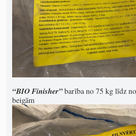
“BIO Finisher”
barība no 75 kg līdz n
beigām