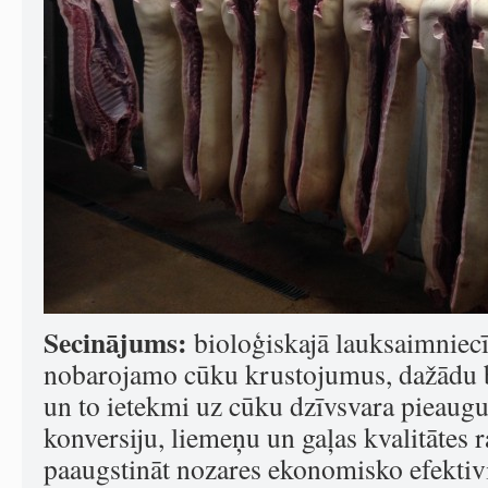
Secinājums:
bioloģiskajā lauksaimniecīb
nobarojamo cūku krustojumus, dažādu b
un to ietekmi uz cūku dzīvsvara pieaug
konversiju, liemeņu un gaļas kvalitātes r
paaugstināt nozares ekonomisko efektivi