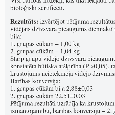
Visi barības līdzekļi, kas tika iekļauti ba
bioloģiski sertificēti.
Rezultāts:
izvērtējot pētījuma rezultātu
vidējais dzīvsvara pieaugums diennaktī
bija:
1. grupas cūkām – 1,00 kg
2. grupas cūkām – 1,04 kg
Starp grupu vidējo dzīvsvara pieaugumu
konstatēta būtiska atšķirība (P >0,05), t
krustojums neietekmēja vidējo dzīvma
Barības konversija:
1. grupas cūkām bija 2,88±0,03
2. grupas cūkām 22,51±0,03
Pētījuma rezultāti uzrādīja ka krustojum
izmantojamību, barības konversiju – 2. 