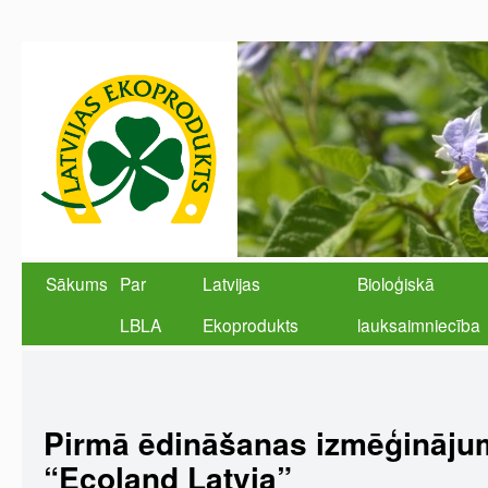
Sākums
Par
Latvijas
Bioloģiskā
LBLA
Ekoprodukts
lauksaimniecība
Pirmā ēdināšanas izmēģināju
“Ecoland Latvia”