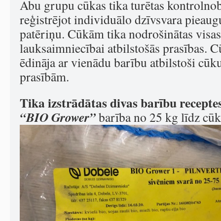
Abu grupu cūkas tika turētas kontrolno
reģistrējot individuālo dzīvsvara pieau
patēriņu. Cūkām tika nodrošinātas visas
lauksaimniecībai atbilstošās prasības. 
ēdināja ar vienādu barību atbilstoši cūk
prasībām.
Tika izstrādātas divas barību recepte
“BIO Grower”
barība no 25 kg līdz cūk