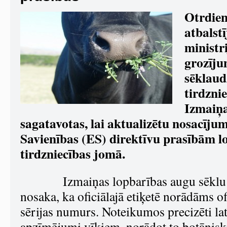
Otrdien
atbalst
ministr
grozīju
sēklaud
tirdzni
Izmaiņ
sagatavotas, lai aktualizētu nosacījum
Savienības (ES) direktīvu prasībām l
tirdzniecības jomā.
Izmaiņas lopbarības augu sēklu 
nosaka, ka oficiālajā etiķetē norādāms ofi
sērijas numurs. Noteikumos precizēti la
apzīmējumi vīķiem, norādot to botānis