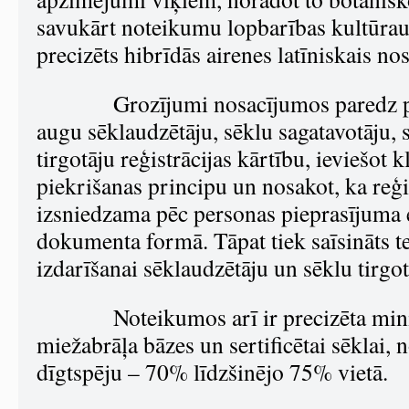
savukārt noteikumu lopbarības kultūrau
precizēts hibrīdās airenes latīniskais n
Grozījumi nosacījumos paredz p
augu sēklaudzētāju, sēklu sagatavotāju, 
tirgotāju reģistrācijas kārtību, ieviešot 
piekrišanas principu un nosakot, ka reģis
izsniedzama pēc personas pieprasījuma e
dokumenta formā. Tāpat tiek saīsināts 
izdarīšanai sēklaudzētāju un sēklu tirgot
Noteikumos arī ir precizēta min
miežabrāļa bāzes un sertificētai sēklai,
dīgtspēju – 70% līdzšinējo 75% vietā.