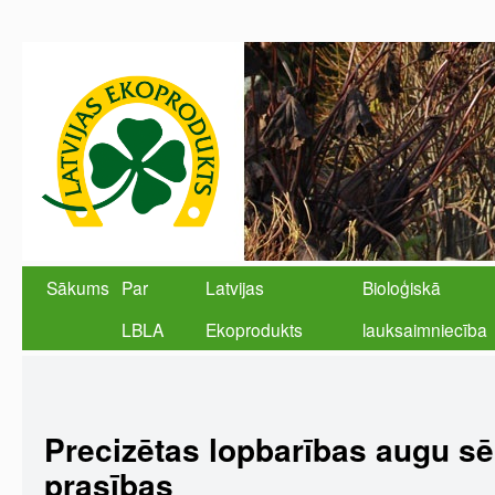
Sākums
Par
Latvijas
Bioloģiskā
LBLA
Ekoprodukts
lauksaimniecība
Precizētas lopbarības augu sē
prasības