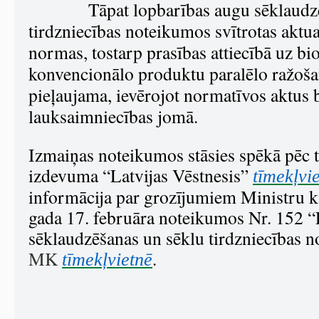
Tāpat lopbarības augu sēklaudz
tirdzniecības noteikumos svītrotas aktua
normas, tostarp prasības attiecībā uz bi
konvencionālo produktu paralēlo ražošan
pieļaujama, ievērojot normatīvos aktus 
lauksaimniecības jomā.
Izmaiņas noteikumos stāsies spēkā pēc t
izdevuma “Latvijas Vēstnesis”
tīmekļvi
informācija par grozījumiem Ministru 
gada 17. februāra noteikumos Nr. 152 
sēklaudzēšanas un sēklu tirdzniecības 
MK
.
tīmekļvietnē