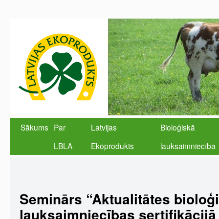
Sākums
Par
Latvijas
Bioloģiskā
LBLA
Ekoprodukts
lauksaimniecība
Seminārs “Aktualitātes bioloģ
lauksaimniecības sertifikācijā