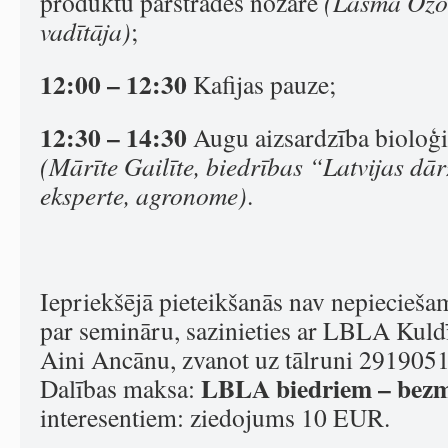
produktu pārstrādes nozarē
(Lāsma Ozo
vadītāja)
;
12:00 – 12:30
Kafijas pauze;
12:30 – 14:30
Augu aizsardzība bioloģi
(Mārīte Gailīte, biedrības “Latvijas dā
eksperte, agronome)
.
Iepriekšējā pieteikšanās nav nepiecieša
par semināru, sazinieties ar LBLA Kuldī
Aini Ancānu, zvanot uz tālruni 2919051
LBLA biedriem – bez
Dalības maksa:
interesentiem: ziedojums 10 EUR.