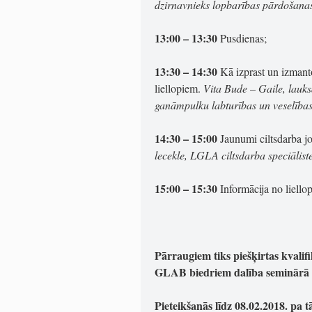
dzirnavnieks lopbarības pārdošanas
13:00 – 13:30
Pusdienas;
13:30 – 14:30
Kā izprast un izmant
liellopiem.
Vita Bude – Gaile, lauks
ganāmpulku labturības un veselības
14:30 – 15:00
Jaunumi ciltsdarba j
lecekle, LGLA ciltsdarba speciālist
15:00 – 15:30
Informācija no liello
Pārraugiem tiks piešķirtas kvalifik
GLAB biedriem dalība seminārā 
Pieteikšanās līdz 08.02.2018. pa 