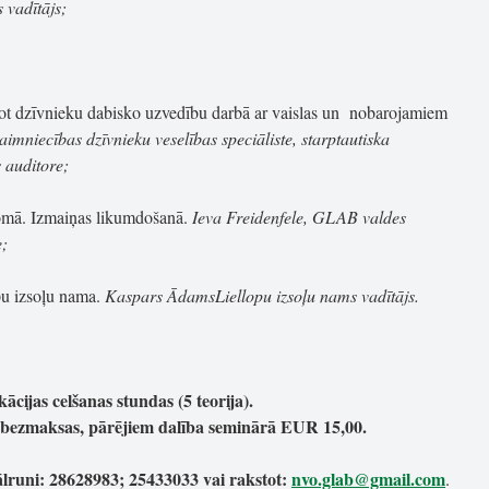
 vadītājs;
ot dzīvnieku dabisko uzvedību darbā ar vaislas un nobarojamiem
aimniecības dzīvnieku veselības speciāliste, starptautiska
 auditore;
omā. Izmaiņas likumdošanā.
Ieva Freidenfele, GLAB valdes
e;
pu izsoļu nama.
Kaspars ĀdamsLiellopu izsoļu nams vadītājs.
ācijas celšanas stundas (5 teorija).
bezmaksas, pārējiem dalība seminārā EUR 15,00.
tālruni: 28628983; 25433033 vai rakstot:
nvo.glab@gmail.com
.