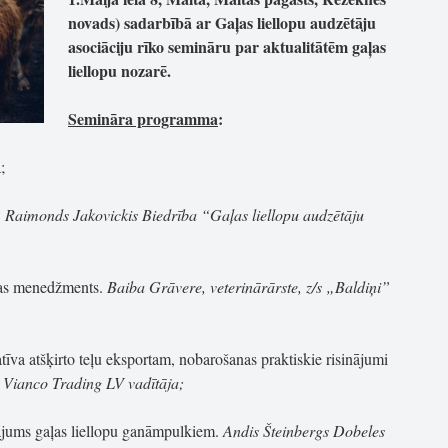
novads) sadarbībā ar Gaļas liellopu audzētāju
asociāciju rīko semināru par aktualitātēm gaļas
liellopu nozarē.
Semināra programma
:
;
.
Raimonds Jakovickis Biedrība “Gaļas liellopu audzētāju
as menedžments.
Baiba Grāvere, veterinārārste, z/s „Baldiņi”
īva atšķirto teļu eksportam, nobarošanas praktiskie risinājumi
 Vianco Trading LV vadītāja;
jums gaļas liellopu ganāmpulkiem.
Andis Šteinbergs Dobeles