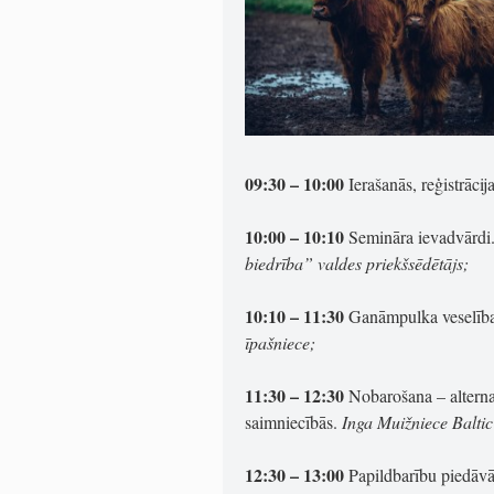
09:30 – 10:00
Ierašanās, reģistrācija
10:00 – 10:10
Semināra ievadvārdi
biedrība” valdes priekšsēdētājs;
10:10 – 11:30
Ganāmpulka veselīb
īpašniece;
11:30 – 12:30
Nobarošana – alternat
saimniecībās.
Inga Muižniece Baltic
12:30 – 13:00
Papildbarību piedāvā