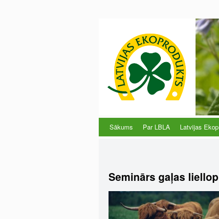
Sākums
Par LBLA
Latvijas Ekop
Seminārs gaļas liello