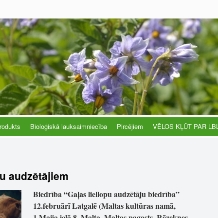
rodukts
Bioloģiskā lauksaimniecība
Pircējiem
VĒLOS KĻŪT PAR LB
pu audzētājiem
Biedrība “Gaļas liellopu audzētāju biedrība”
12.februārī Latgalē (Maltas kultūras namā,
1.Maija ielā 8, Malta, Maltas pagasts, Rēzeknes