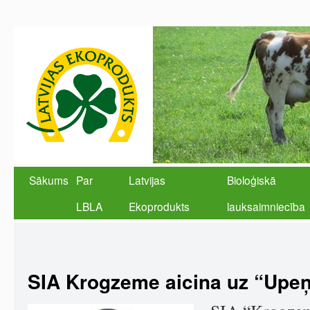
Sākums
Par
Latvijas
Bioloģiskā
LBLA
Ekoprodukts
lauksaimniecība
SIA Krogzeme aicina uz “Upeņ