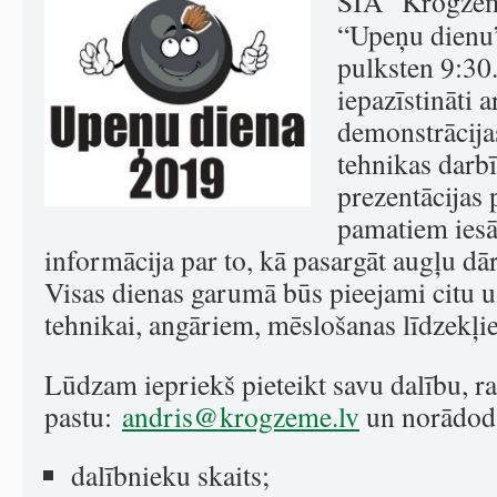
SIA “Krogzeme
“Upeņu dienu”
pulksten 9:30.
iepazīstināti 
demonstrācija
tehnikas darbī
prezentācijas
pamatiem iesā
informācija par to, kā pasargāt augļu dā
Visas dienas garumā būs pieejami citu
tehnikai, angāriem, mēslošanas līdzekļi
Lūdzam iepriekš pieteikt savu dalību, ra
pastu:
andris@krogzeme.lv
un norādod 
dalībnieku skaits;