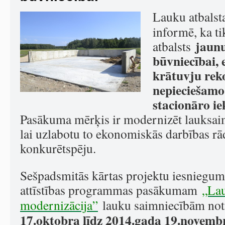
Lauku atbalst
informē, ka ti
jaunu
atbalsts
būvniecībai, 
krātuvju reko
nepieciešamo
stacionāro ie
Pasākuma mērķis ir modernizēt lauksa
lai uzlabotu to ekonomiskās darbības rā
konkurētspēju.
Sešpadsmitās kārtas projektu iesnieg
attīstības programmas pasākumam
„Lau
modernizācija”
lauku saimniecībām no
17.oktobra līdz 2014.gada 19.novemb