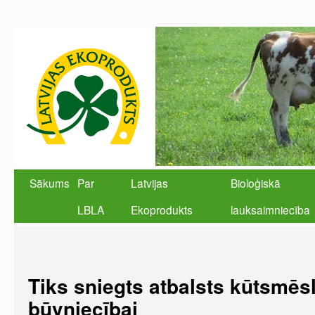
Sākums
Par
Latvijas
Bioloģiskā
LBLA
Ekoprodukts
lauksaimniecība
Tiks sniegts atbalsts kūtsmēs
būvniecībai