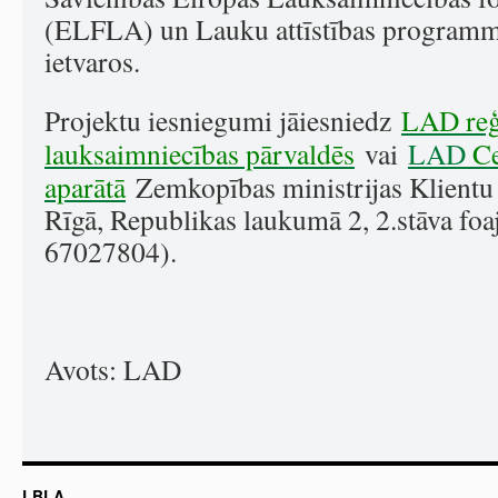
(ELFLA) un Lauku attīstības program
ietvaros.
Projektu iesniegumi jāiesniedz
LAD reģ
lauksaimniecības pārvaldēs
vai
LAD
Ce
aparātā
Zemkopības ministrijas Klientu 
Rīgā, Republikas laukumā 2, 2.stāva foa
67027804).
Avots: LAD
LBLA