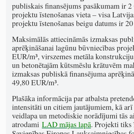
publiskais finansējums pasākumam ir 
projektu īstenošanas vieta – visa Latvijas
projektu īstenošanas beigu datums ir 201
Maksimālās attiecināmās izmaksas publ
aprēķināšanai lagūnu būvniecības projek
EUR/m³, virszemes metāla konstrukci
un betonētajām kūtsmēslu krātuvēm mak
izmaksas publiskā finansējuma aprēķināš
49,80 EUR/m³.
Plašāka informācija par atbalsta pretend
intensitāti un citiem jautājumiem, kā ar
veidlapa un metodiskie norādījumi tās ai
atrodami
LAD mājas lapā
. Projekti tiks
Savienības Eiropas Lauksaimniecības fon