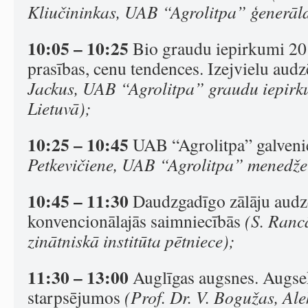
Kliučininkas, UAB “Agrolitpa” ģenerāld
10:05 – 10:25
Bio graudu iepirkumi 201
prasības, cenu tendences. Izejvielu aud
Jackus, UAB “Agrolitpa” graudu iepir
Lietuvā);
10:25 – 10:45
UAB “Agrolitpa” galvenie
Petkevičiene, UAB “Agrolitpa” menedže
10:45 – 11:30
Daudzgadīgo zālāju audzē
konvencionālajās saimniecībās
(S. Ranc
zinātniskā institūta pētniece);
11:30 – 13:00
Auglīgas augsnes. Augse
starpsējumos
(Prof. Dr. V. Bogužas, Al