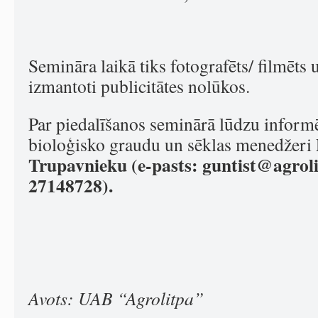
Semināra laikā tiks fotografēts/ filmēts u
izmantoti publicitātes nolūkos.
Par piedalīšanos seminārā lūdzu inform
bioloģisko graudu un sēklas menedžeri 
Trupavnieku (e-pasts:
guntist@agroli
27148728).
Avots: UAB “Agrolitpa”