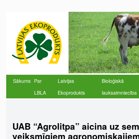
Sākums
Par
Latvijas
Bioloģiskā
LBLA
Ekoprodukts
lauksaimniecība
UAB “Agrolitpa” aicina uz sem
veiksmīgiem agronomiskajiem