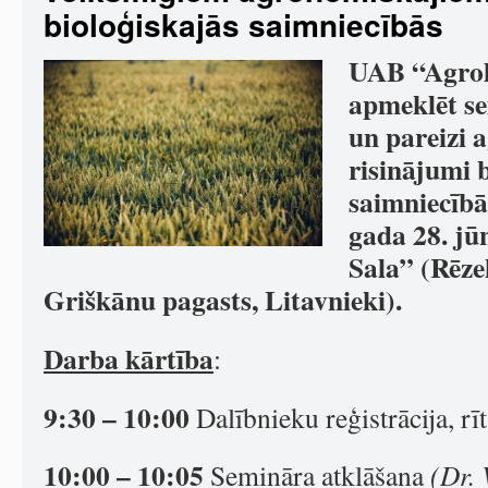
bioloģiskajās saimniecībās
UAB “Agrol
apmeklēt s
un pareizi 
risinājumi 
saimniecībā
gada 28. jū
Sala” (Rēze
Griškānu pagasts, Litavnieki).
Darba kārtība
:
9:30 – 10:00
Dalībnieku reģistrācija, rīt
10:00 – 10:05
Semināra atklāšana
(Dr. 