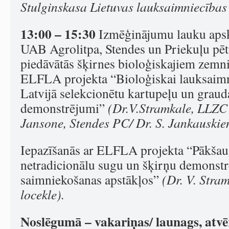
Stulginskasa Lietuvas lauksaimniecības 
13:00 – 15:30
Izmēģinājumu lauku aps
UAB Agrolitpa, Stendes un Priekuļu pēt
piedāvātās šķirnes bioloģiskajiem zemni
ELFLA projekta “Bioloģiskai lauksaimn
Latvijā selekcionētu kartupeļu un grau
demonstrējumi”
(Dr.V.Stramkale, LLZC v
Jansone, Stendes PC/ Dr. S. Jankauskie
Iepazīšanās ar ELFLA projekta “Pākšaugu
netradicionālu sugu un šķirņu demonstr
saimniekošanas apstākļos”
(Dr. V. Stra
locekle).
Noslēgumā – vakariņas/ launags, atvēr