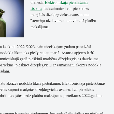
dienesta
Elektroniskajā pieteikšanās
sistēmā
lauksaimnieki var pieteikties
marķētās dīzeļdegvielas avansam un
īstermiņa aizdevumam no vienotā platību
maksājuma.
a ietekmi, 2022./2023. saimnieciskajam gadam paredzētā
nodokļa likmi tiks piešķirta jau martā. Avansa apjoms ir 50
mnieciskajā gadā piešķirtā marķētas dīzeļdegvielas daudzuma.
 pārrēķins, piešķirot dīzeļdegvielu ar samazinātu akcīzes nodokļa
gadam.
nātu akcīzes nodokļa likmi pieteikumu, Elektroniskajā pieteikšanās
vēlas saņemt marķētās dīzeļdegvielas avansu. Lai pieteiktos
obrīd nav jāiesniedz platību maksājumu pieteikums 2022.gadam.
a saņemt īstermiņa aizdevumu, kas rudenī tiks dzēsts no piešķirtā