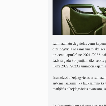
Lai mazinātu degvielas cenu kāpum
dīzeļdegviela ar samazināto akcīzes 
procentu apmērā no 2021./2022. sai
Līdz šī gada 30. jūnijam tiks veikts
likmi 2022./2023.saimnieciskajam 
Iesniedzot dīzeļdegvielas ar samazi
sistēmā jāatzīmē, ka lauksaimnieks 
marķētās dīzeļdegvielas avansam, š
Lauksaimniekiem arī šogad ir iespēj