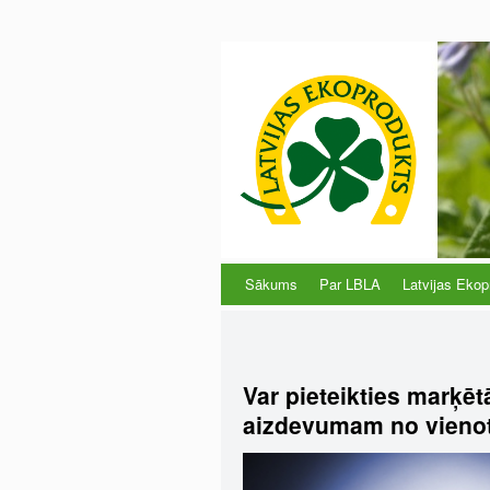
Sākums
Par LBLA
Latvijas Ekop
Var pieteikties marķē
aizdevumam no vieno