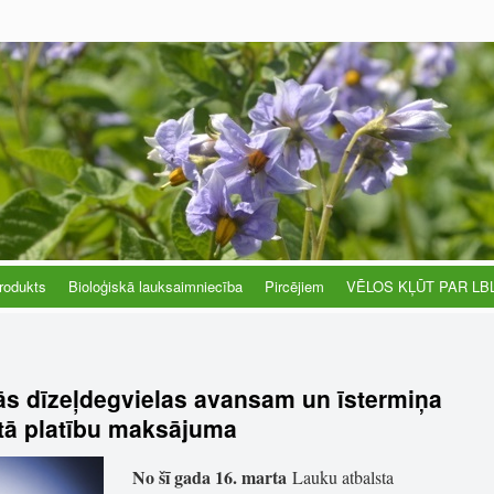
rodukts
Bioloģiskā lauksaimniecība
Pircējiem
VĒLOS KĻŪT PAR LB
tās dīzeļdegvielas avansam un īstermiņa
tā platību maksājuma
No šī gada 16. marta
Lauku atbalsta